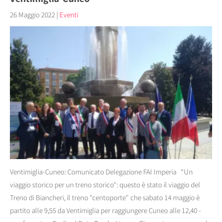
26 Maggio 2022
|
Eventi
Ventimiglia-Cuneo: Comunicato Delegazione FAI Imperia “Un
viaggio storico per un treno storico": questo è stato il viaggio del
Treno di Biancheri, il treno "centoporte" che sabato 14 maggio è
partito alle 9,55 da Ventimiglia per raggiungere Cuneo alle 12,40 -