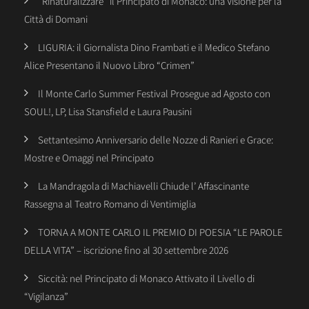
“Rinaturalizzare” il Principato di Monaco: una Visione per la
Città di Domani
LIGURIA: il Giornalista Dino Frambati e il Medico Stefano
Alice Presentano il Nuovo Libro “Crimen”
Il Monte Carlo Summer Festival Prosegue ad Agosto con
SOUL!, LP, Lisa Stansfield e Laura Pausini
Settantesimo Anniversario delle Nozze di Ranieri e Grace:
Mostre e Omaggi nel Principato
La Mandragola di Machiavelli Chiude l’ Affascinante
Rassegna al Teatro Romano di Ventimiglia
TORNA A MONTE CARLO IL PREMIO DI POESIA “LE PAROLE
DELLA VITA” – iscrizione fino al 30 settembre 2026
Siccità: nel Principato di Monaco Attivato il Livello di
“Vigilanza”