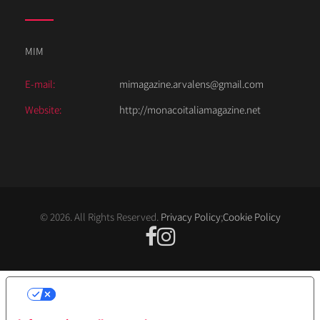
MIM
E-mail:
mimagazine.arvalens@gmail.com
Website:
http://monacoitaliamagazine.net
© 2026. All Rights Reserved.
Privacy Policy
;
Cookie Policy
LE TUE PREFERENZE RELATIVE ALLA
PRIVACY