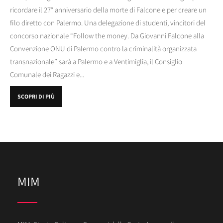
ricordare il 27° anniversario della morte di Falcone e per creare un
filo diretto con Palermo. Una delegazione di studenti, vincitori del
concorso nazionale “Follow the money. Da Giovanni Falcone alla
Convenzione ONU di Palermo contro la criminalità organizzata
transnazionale” sarà a Palermo e a Ventimiglia, il Consiglio
Comunale dei Ragazzi e...
SCOPRI DI PIÙ
MIM