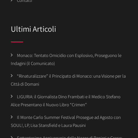
Contatti
Ultimi Articoli
Monaco: Tentato Omicidio con Esplosivo, Proseguono le
Indagini (il Comunicato)
“Rinaturalizzare” il Principato di Monaco: una Visione per la
Città di Domani
LIGURIA: il Giornalista Dino Frambati e il Medico Stefano
Alice Presentano il Nuovo Libro “Crimen”
Il Monte Carlo Summer Festival Prosegue ad Agosto con
SOUL!, LP, Lisa Stansfield e Laura Pausini
Settantesimo Anniversario delle Nozze di Ranieri e Grace: