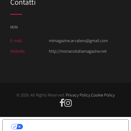
Contatti
MIM
E-mail:
mimagazine.arvalens@gmail.com
Website:
http://monacoitaliamagazine.net
© 2026. All Rights Reserved.
Privacy Policy
;
Cookie Policy
LE TUE PREFERENZE RELATIVE ALLA
PRIVACY