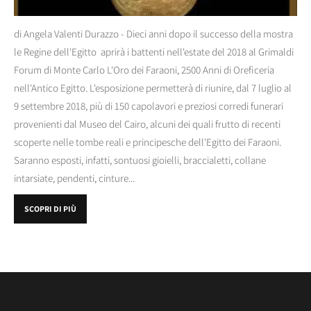
di Angela Valenti Durazzo - Dieci anni dopo il successo della mostra
le Regine dell'Egitto aprirà i battenti nell'estate del 2018 al Grimaldi
Forum di Monte Carlo L'Oro dei Faraoni, 2500 Anni di Oreficeria
nell'Antico Egitto. L'esposizione permetterà di riunire, dal 7 luglio al
9 settembre 2018, più di 150 capolavori e preziosi corredi funerari
provenienti dal Museo del Cairo, alcuni dei quali frutto di recenti
scoperte nelle tombe reali e principesche dell'Egitto dei Faraoni.
Saranno esposti, infatti, sontuosi gioielli, braccialetti, collane
intarsiate, pendenti, cinture...
SCOPRI DI PIÙ