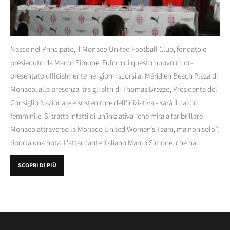
Nasce nel Principato, il Monaco United Football Club, fondato e
presieduto da Marco Simone. Fulcro di questo nuovo club -
presentato ufficialmente nei giorni scorsi al Méridien Beach Plaza di
Monaco, alla presenza tra gli altri di Thomas Brezzo, Presidente del
Consiglio Nazionale e sostenitore dell'iniziativa - sarà il calcio
femminile. Si tratta infatti di un’iniziativa “che mira a far brillare
Monaco attraverso la Monaco United Women’s Team, ma non solo”,
riporta una nota. L'attaccante italiano Marco Simone, che ha...
SCOPRI DI PIÙ