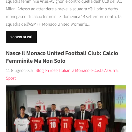
squadra femminile Arles-Avignon e contro quella dell’ U19 dell’AC
Milan. Adesso ad attendere a breve la squadra c’è il primo derby
monegasco di calcio femminile, domenica 14 settembre contro la
squadra dell’ASMFF. Monaco United Women's...
SCOPRI DI PIÙ
Nasce il Monaco United Football Club: Calcio
Femminile Ma Non Solo
11 Giugno 2025
|
Blog en rose
,
Italiani a Monaco e Costa Azzurra
,
Sport