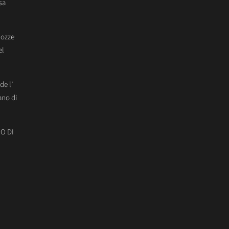
sa
Nozze
el
de l’
ano di
O DI