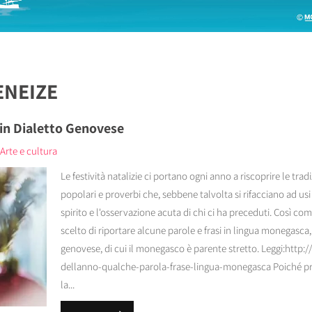
ENEIZE
 in Dialetto Genovese
Arte e cultura
Le festività natalizie ci portano ogni anno a riscoprire le tradi
popolari e proverbi che, sebbene talvolta si rifacciano ad us
spirito e l'osservazione acuta di chi ci ha preceduti. Così co
scelto di riportare alcune parole e frasi in lingua monegasca
genovese, di cui il monegasco è parente stretto. Leggi:http:
dellanno-qualche-parola-frase-lingua-monegasca Poiché prot
la...