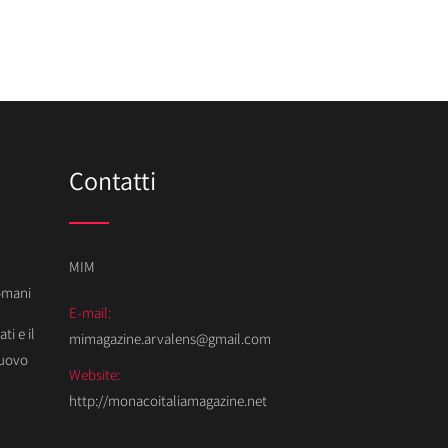
Contatti
MIM
Domani
E-mail:
ti e il
mimagazine.arvalens@gmail.com
Nuovo
Website:
http://monacoitaliamagazine.net