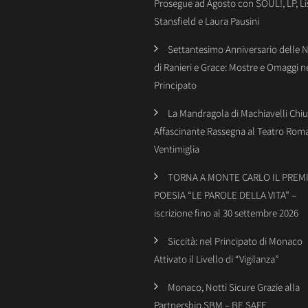
Prosegue ad Agosto con SOUL!, LP, Li
Stansfield e Laura Pausini
Settantesimo Anniversario delle 
di Ranieri e Grace: Mostre e Omaggi n
Principato
La Mandragola di Machiavelli Chiu
Affascinante Rassegna al Teatro Rom
Ventimiglia
TORNA A MONTE CARLO IL PREMI
POESIA “LE PAROLE DELLA VITA” –
iscrizione fino al 30 settembre 2026
Siccità: nel Principato di Monaco
Attivato il Livello di “Vigilanza”
Monaco, Notti Sicure Grazie alla
Partnership SBM – BE SAFE