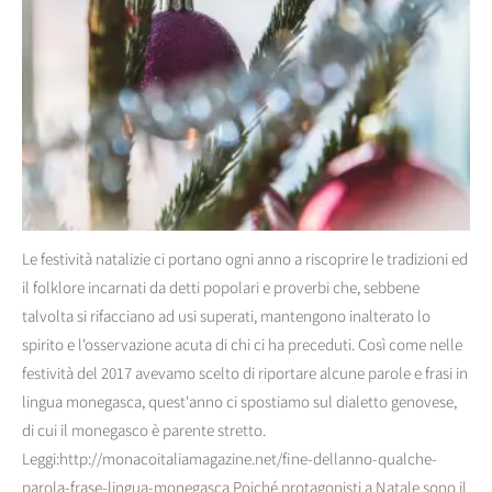
Le festività natalizie ci portano ogni anno a riscoprire le tradizioni ed
il folklore incarnati da detti popolari e proverbi che, sebbene
talvolta si rifacciano ad usi superati, mantengono inalterato lo
spirito e l'osservazione acuta di chi ci ha preceduti. Così come nelle
festività del 2017 avevamo scelto di riportare alcune parole e frasi in
lingua monegasca, quest'anno ci spostiamo sul dialetto genovese,
di cui il monegasco è parente stretto.
Leggi:http://monacoitaliamagazine.net/fine-dellanno-qualche-
parola-frase-lingua-monegasca Poiché protagonisti a Natale sono il