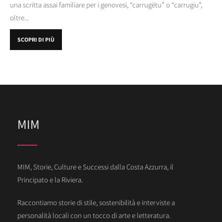
una scritta assai familiare per i genovesi, “carrugëtu” o “carrugiu”,
oltre...
SCOPRI DI PIÙ
MIM
MIM, Storie, Culture e Successi dalla Costa Azzurra, il
Principato e la Riviera.
Raccontiamo storie di stile, sostenibilità e interviste a
personalità locali con un tocco di arte e letteratura.