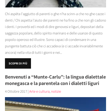
Chi aspëta l'aggiutto di parenti o ghe n'ha scinn-a che no ghe cazze i
denti / Chi aspetta l'aiuto dei parenti ne ha fino a che non gli cadono
i denti. I proverbi ed i modi di dire genovesi e liguri, depositari della
saggezza popolare, dello spirito marinaro e delle usanze di questo
popolo operoso ed illustre. Sono capaci di condensare in una
pungente battuta ciò che ci accadeva (e ci accade invariabilmente
ancora) nella vita di tutti i giorni e nei...
SCOPRI DI PIÙ
Benvenuti a “Munte-Carlu”: la lingua dialettale
monegasca e la parentela con i dialetti liguri
4 Ottobre 2017
|
Arte e cultura
,
notizie