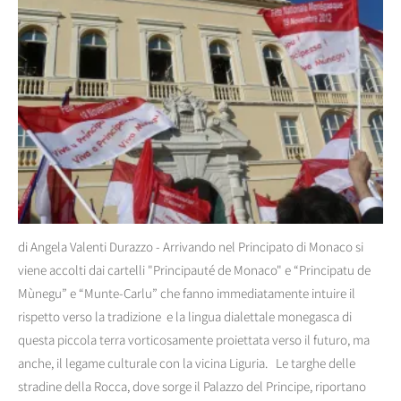
di Angela Valenti Durazzo - Arrivando nel Principato di Monaco si
viene accolti dai cartelli "Principauté de Monaco" e “Principatu de
Mùnegu” e “Munte-Carlu” che fanno immediatamente intuire il
rispetto verso la tradizione e la lingua dialettale monegasca di
questa piccola terra vorticosamente proiettata verso il futuro, ma
anche, il legame culturale con la vicina Liguria. Le targhe delle
stradine della Rocca, dove sorge il Palazzo del Principe, riportano