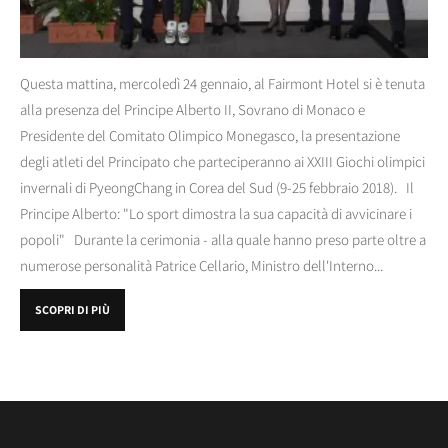
Questa mattina, mercoledì 24 gennaio, al Fairmont Hotel si è tenuta
alla presenza del Principe Alberto II, Sovrano di Monaco e
Presidente del Comitato Olimpico Monegasco, la presentazione
degli atleti del Principato che parteciperanno ai XXIII Giochi olimpici
invernali di PyeongChang in Corea del Sud (9-25 febbraio 2018). Il
Principe Alberto: "Lo sport dimostra la sua capacità di avvicinare i
popoli" Durante la cerimonia - alla quale hanno preso parte oltre a
numerose personalità Patrice Cellario, Ministro dell'Interno...
SCOPRI DI PIÙ