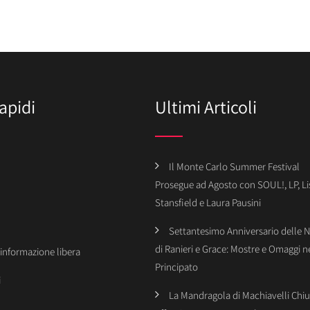
apidi
Ultimi Articoli
Il Monte Carlo Summer Festival
Prosegue ad Agosto con SOUL!, LP, Li
Stansfield e Laura Pausini
Settantesimo Anniversario delle 
di Ranieri e Grace: Mostre e Omaggi n
’informazione libera
Principato
i
La Mandragola di Machiavelli Chiu