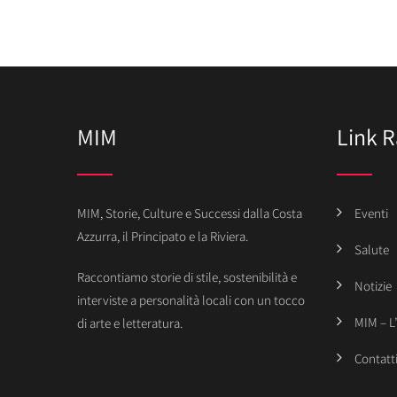
MIM
Link R
MIM, Storie, Culture e Successi dalla Costa
Eventi
Azzurra, il Principato e la Riviera.
Salute
Raccontiamo storie di stile, sostenibilità e
Notizie
interviste a personalità locali con un tocco
MIM – L
di arte e letteratura.
Contatt