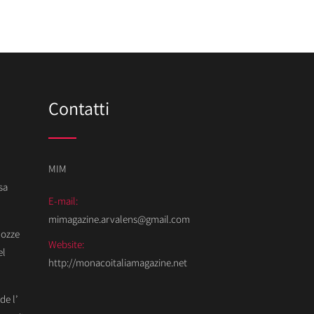
Contatti
MIM
sa
E-mail:
mimagazine.arvalens@gmail.com
Nozze
Website:
el
http://monacoitaliamagazine.net
de l’