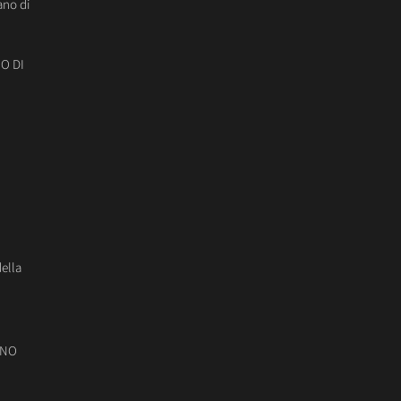
ano di
O DI
della
ONO