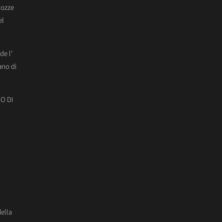
Nozze
el
de l’
ano di
O DI
della