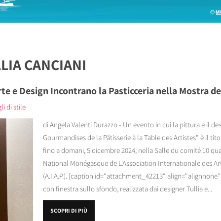
LIA CANCIANI
e e Design Incontrano la Pasticceria nella Mostra del
i di stile
di Angela Valenti Durazzo - Un evento in cui la pittura e il de
Gourmandises de la Pâtisserie à la Table des Artistes" è il tit
fino a domani, 5 dicembre 2024, nella Salle du comité 10 qua
National Monégasque de L'Association Internationale des Art
(A.I.A.P.). [caption id="attachment_42213" align="alignnone"
con finestra sullo sfondo, realizzata dai designer Tullia e...
SCOPRI DI PIÙ