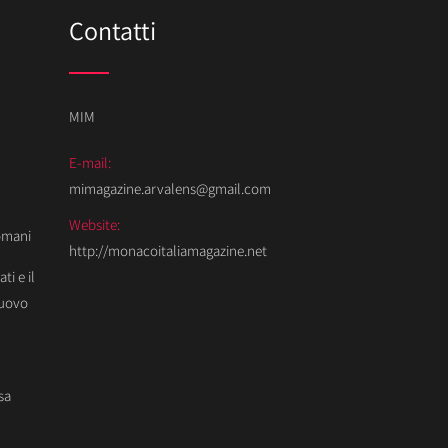
Contatti
MIM
E-mail:
mimagazine.arvalens@gmail.com
Website:
Domani
http://monacoitaliamagazine.net
ti e il
Nuovo
sa