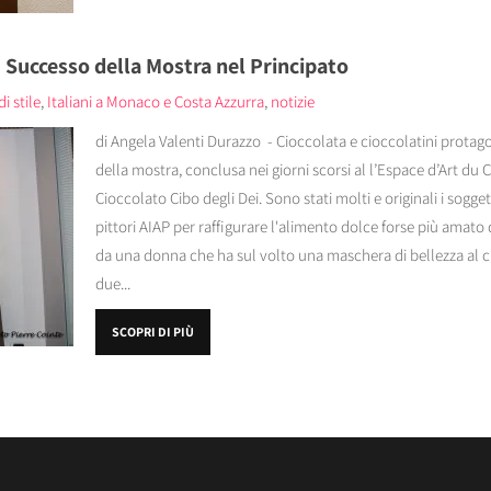
i: Successo della Mostra nel Principato
i stile
,
Italiani a Monaco e Costa Azzurra
,
notizie
di Angela Valenti Durazzo - Cioccolata e cioccolatini protagoni
della mostra, conclusa nei giorni scorsi al l’Espace d’Art du
Cioccolato Cibo degli Dei. Sono stati molti e originali i soggetti
pittori AIAP per raffigurare l'alimento dolce forse più amato 
da una donna che ha sul volto una maschera di bellezza al ci
due...
SCOPRI DI PIÙ