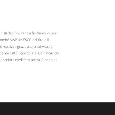
sti degli invitanti e fantasiosi quadri
 Comité AIAP UNESCO dal titolo Il
 realizzati grazie alla creatività dei
da noi tutti: il cioccolato. Cominciando
occolato (vedi foto sotto). Ci sono poi