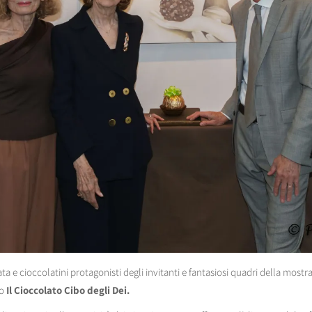
a e cioccolatini protagonisti degli invitanti e fantasiosi quadri della mostra
lo
Il Cioccolato Cibo degli Dei.