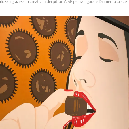
alizzati grazie alla creatività dei pittori AIAP per raffigurare l’alimento dolce 