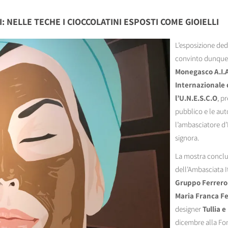
I: NELLE TECHE I CIOCCOLATINI ESPOSTI COME GIOIELLI
L’esposizione ded
convinto dunque si
Monegasco A.I.A
Internazionale 
l’U.N.E.S.C.O
, p
pubblico e le auto
l’ambasciatore d’
signora.
La mostra conclusa
dell’Ambasciata I
Gruppo Ferrero
Maria Franca Fe
designer
Tullia 
dicembre alla Fo