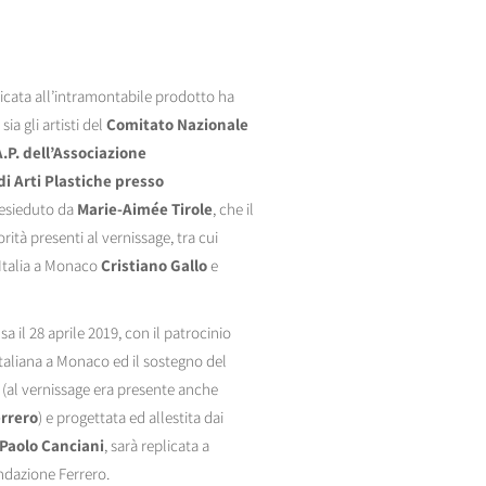
icata all’intramontabile prodotto ha
a gli artisti del
Comitato Nazionale
.P. dell’Associazione
di Arti Plastiche presso
resieduto da
Marie-Aimée Tirole
, che il
rità presenti al vernissage, tra cui
Italia a Monaco
Cristiano Gallo
e
 il 28 aprile 2019, con il patrocinio
taliana a Monaco ed il sostegno del
(al vernissage era presente anche
rrero
) e progettata ed allestita dai
e Paolo Canciani
, sarà replicata a
ndazione Ferrero.