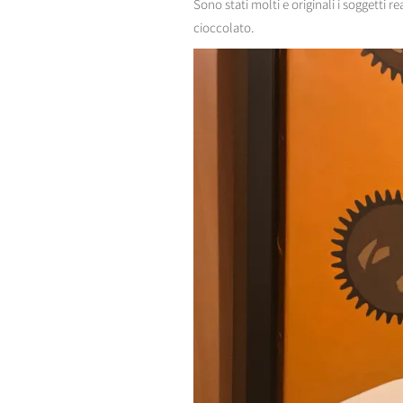
Sono stati molti e originali i soggetti re
cioccolato.