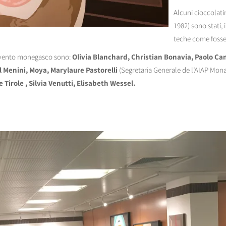
Alcuni cioccolatin
1982) sono stati, 
teche come fosser
l’evento monegasco sono:
Olivia Blanchard, Christian Bonavia, Paolo Can
l Menini, Moya, Marylaure Pastorelli
(Segretaria Generale de l’AIAP Mon
Tirole , Silvia Venutti, Elisabeth Wessel.