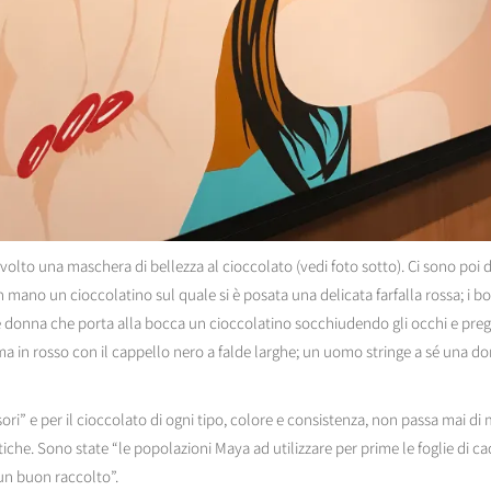
to una maschera di bellezza al cioccolato (vedi foto sotto). Ci sono poi du
mano un cioccolatino sul quale si è posata una delicata farfalla rossa; i 
ne donna che porta alla bocca un cioccolatino socchiudendo gli occhi e preg
dama in rosso con il cappello nero a falde larghe; un uomo stringe a sé una d
sori” e per il cioccolato di ogni tipo, colore e consistenza, non passa mai d
antiche. Sono state “le popolazioni Maya ad utilizzare per prime le foglie di 
 un buon raccolto”.