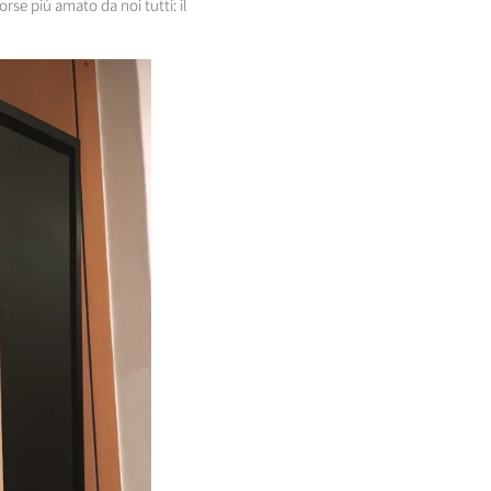
forse più amato da noi tutti: il