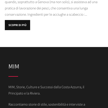
quando, soprattutto a Genova (ma non solo), si assisteva ad una
pratica di lavorazione dei pesci, che consentiva una lunga
conservazione. Ingredienti per le acciughe a scabeccio :...
SCOPRI DI PIÙ
MIM
MIM, Storie, Culture e Successi dalla Costa Azzurra, il
Principato e la Riviera.
Raccontiamo storie di stile, sostenibilità e interviste a