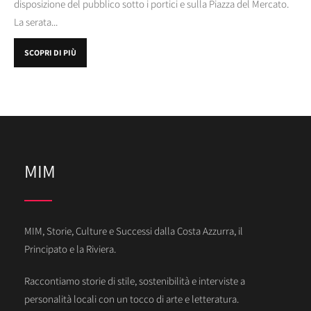
disposizione del pubblico sotto i portici e sulla Piazza del Mercato.
La serata...
SCOPRI DI PIÙ
MIM
MIM, Storie, Culture e Successi dalla Costa Azzurra, il
Principato e la Riviera.
Raccontiamo storie di stile, sostenibilità e interviste a
personalità locali con un tocco di arte e letteratura.