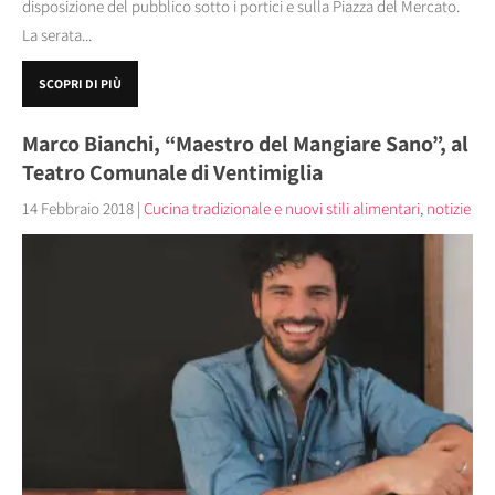
disposizione del pubblico sotto i portici e sulla Piazza del Mercato.
La serata...
SCOPRI DI PIÙ
Marco Bianchi, “Maestro del Mangiare Sano”, al
Teatro Comunale di Ventimiglia
14 Febbraio 2018
|
Cucina tradizionale e nuovi stili alimentari
,
notizie