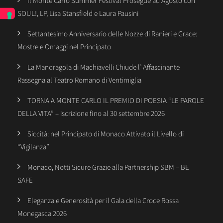
Il Monte Carlo Summer Festival Prosegue ad Agosto con
SOUL!, LP, Lisa Stansfield e Laura Pausini
Settantesimo Anniversario delle Nozze di Ranieri e Grace:
Mostre e Omaggi nel Principato
La Mandragola di Machiavelli Chiude l’ Affascinante
Rassegna al Teatro Romano di Ventimiglia
TORNA A MONTE CARLO IL PREMIO DI POESIA “LE PAROLE
DELLA VITA” – iscrizione fino al 30 settembre 2026
Siccità: nel Principato di Monaco Attivato il Livello di
“Vigilanza”
Monaco, Notti Sicure Grazie alla Partnership SBM – BE
SAFE
Eleganza e Generosità per il Gala della Croce Rossa
Monegasca 2026