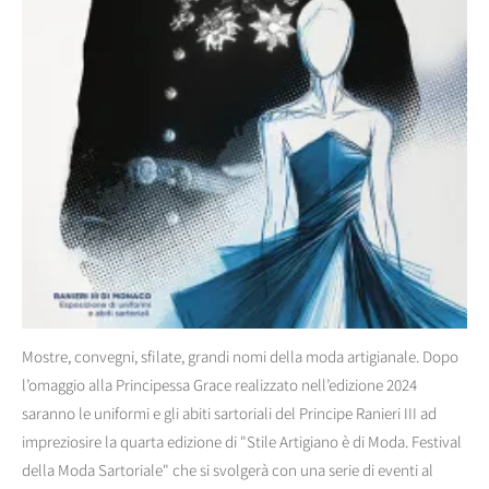
Mostre, convegni, sfilate, grandi nomi della moda artigianale. Dopo
l’omaggio alla Principessa Grace realizzato nell’edizione 2024
saranno le uniformi e gli abiti sartoriali del Principe Ranieri III ad
impreziosire la quarta edizione di "Stile Artigiano è di Moda. Festival
della Moda Sartoriale" che si svolgerà con una serie di eventi al