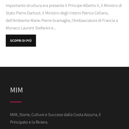
importante struttura era presente il Principe Alberto II, il Ministro di
Stato Pierre Dartout, il Ministro degli Interni Patrice Cellario,
dell'Ambiente Marie-Pierre Gramaglia, l'Ambasciatore di Francia a
Monaco Laurent Stefanini e...
SCOPRI DI PIÙ
MIM
MIM, Storie, Culture e Successi dalla Costa Azzurra, il
Principato e la Riviera.