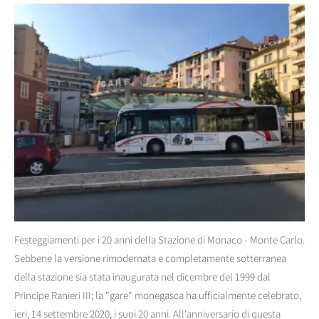
Festeggiamenti per i 20 anni della Stazione di Monaco - Monte Carlo.
Sebbene la versione rimodernata e completamente sotterranea
della stazione sia stata inaugurata nel dicembre del 1999 dal
Principe Ranieri III; la "gare" monegasca ha ufficialmente celebrato,
ieri, 14 settembre 2020, i suoi 20 anni. All'anniversario di questa