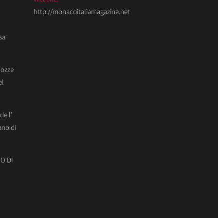
http://monacoitaliamagazine.net
sa
Nozze
el
de l’
ano di
O DI