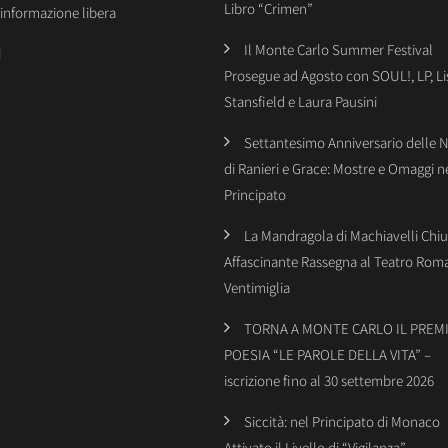
Libro “Crimen”
’informazione libera
Il Monte Carlo Summer Festival
i
Prosegue ad Agosto con SOUL!, LP, Li
Stansfield e Laura Pausini
Settantesimo Anniversario delle 
di Ranieri e Grace: Mostre e Omaggi n
Principato
La Mandragola di Machiavelli Chiu
Affascinante Rassegna al Teatro Rom
Ventimiglia
TORNA A MONTE CARLO IL PREMI
POESIA “LE PAROLE DELLA VITA” –
iscrizione fino al 30 settembre 2026
Siccità: nel Principato di Monaco
Attivato il Livello di “Vigilanza”