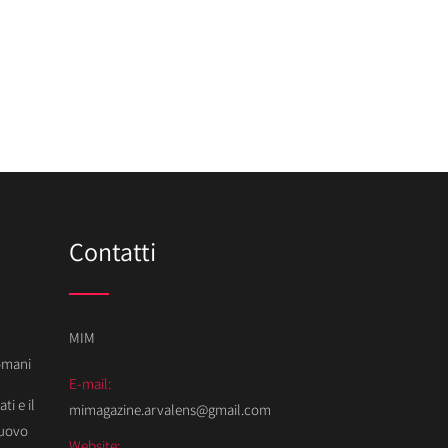
Contatti
MIM
Domani
E-mail:
ti e il
mimagazine.arvalens@gmail.com
Nuovo
Website: