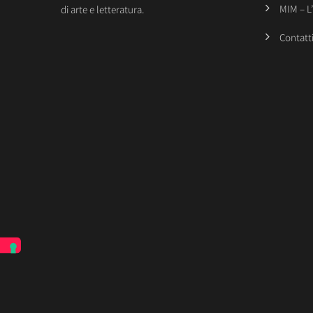
MIM – L
di arte e letteratura.
Contatt