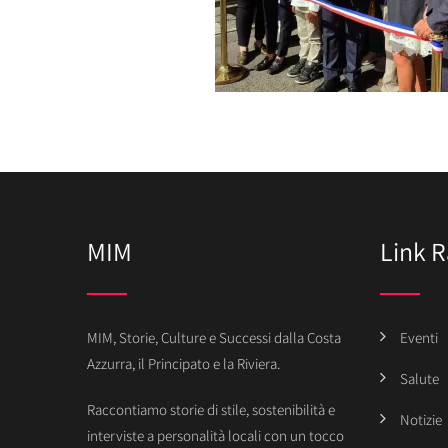
MIM
Link R
MIM, Storie, Culture e Successi dalla Costa
Eventi
Azzurra, il Principato e la Riviera.
Salute
Raccontiamo storie di stile, sostenibilità e
Notizie
interviste a personalità locali con un tocco