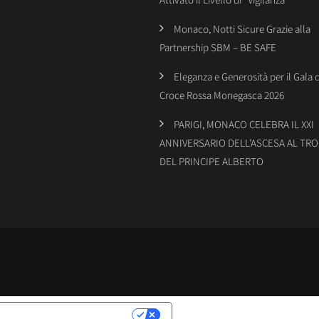
Monaco, Notti Sicure Grazie alla
Partnership SBM – BE SAFE
Eleganza e Generosità per il Gala 
Croce Rossa Monegasca 2026
PARIGI, MONACO CELEBRA IL XXI
ANNIVERSARIO DELL’ASCESA AL TR
DEL PRINCIPE ALBERTO
LATIVE ALLA PRIVACY