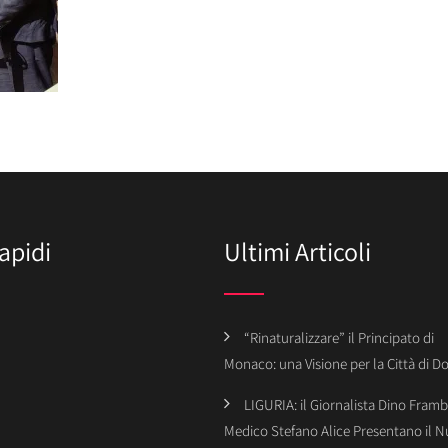
apidi
Ultimi Articoli
“Rinaturalizzare” il Principato di
Monaco: una Visione per la Città di 
LIGURIA: il Giornalista Dino Framba
Medico Stefano Alice Presentano il 