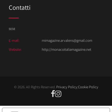
Contatti
MIM
E-mail:
mimagazine.arvalens@gmail.com
Website:
http://monacoitaliamagazine.net
© 2026. All Rights Reserved.
Privacy Policy
;
Cookie Policy