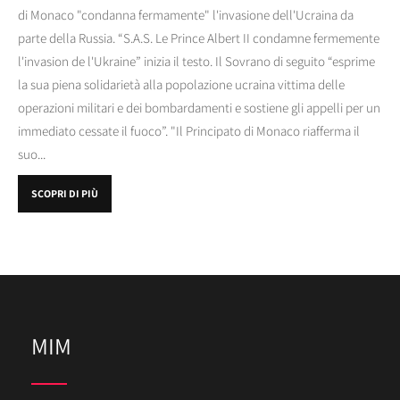
di Monaco "condanna fermamente" l'invasione dell'Ucraina da
parte della Russia. “S.A.S. Le Prince Albert II condamne fermemente
l'invasion de l'Ukraine” inizia il testo. Il Sovrano di seguito “esprime
la sua piena solidarietà alla popolazione ucraina vittima delle
operazioni militari e dei bombardamenti e sostiene gli appelli per un
immediato cessate il fuoco”. "Il Principato di Monaco riafferma il
suo...
SCOPRI DI PIÙ
MIM