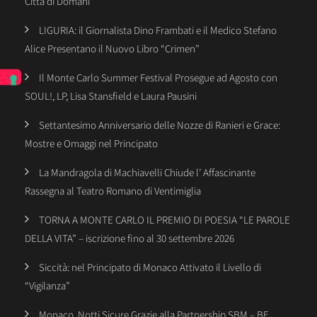
Città di Domani
LIGURIA: il Giornalista Dino Frambati e il Medico Stefano
Alice Presentano il Nuovo Libro “Crimen”
Il Monte Carlo Summer Festival Prosegue ad Agosto con
SOUL!, LP, Lisa Stansfield e Laura Pausini
Settantesimo Anniversario delle Nozze di Ranieri e Grace:
Mostre e Omaggi nel Principato
La Mandragola di Machiavelli Chiude l’ Affascinante
Rassegna al Teatro Romano di Ventimiglia
TORNA A MONTE CARLO IL PREMIO DI POESIA “LE PAROLE
DELLA VITA” – iscrizione fino al 30 settembre 2026
Siccità: nel Principato di Monaco Attivato il Livello di
“Vigilanza”
Monaco, Notti Sicure Grazie alla Partnership SBM – BE