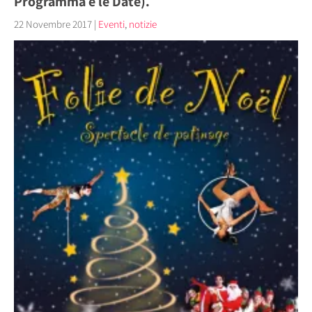
Programma e le Date).
22 Novembre 2017
|
Eventi
,
notizie