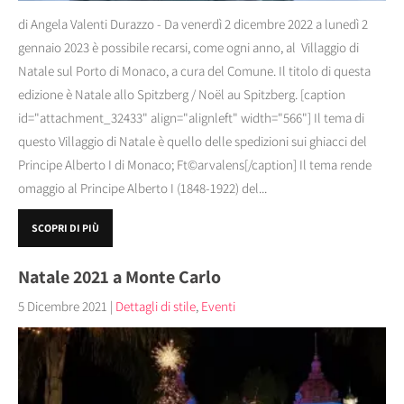
di Angela Valenti Durazzo - Da venerdì 2 dicembre 2022 a lunedì 2
gennaio 2023 è possibile recarsi, come ogni anno, al Villaggio di
Natale sul Porto di Monaco, a cura del Comune. Il titolo di questa
edizione è Natale allo Spitzberg / Noël au Spitzberg. [caption
id="attachment_32433" align="alignleft" width="566"] Il tema di
questo Villaggio di Natale è quello delle spedizioni sui ghiacci del
Principe Alberto I di Monaco; Ft©arvalens[/caption] Il tema rende
omaggio al Principe Alberto I (1848-1922) del...
SCOPRI DI PIÙ
Natale 2021 a Monte Carlo
5 Dicembre 2021
|
Dettagli di stile
,
Eventi