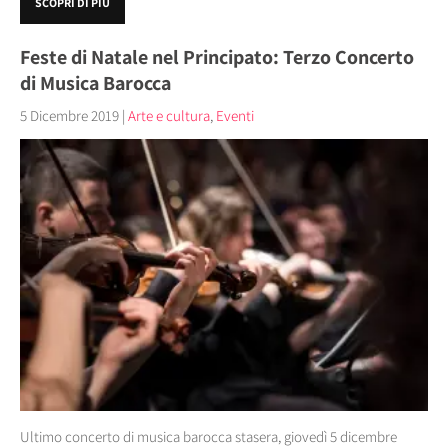
SCOPRI DI PIÙ
Feste di Natale nel Principato: Terzo Concerto
di Musica Barocca
5 Dicembre 2019
|
Arte e cultura
,
Eventi
Ultimo concerto di musica barocca stasera, giovedì 5 dicembre