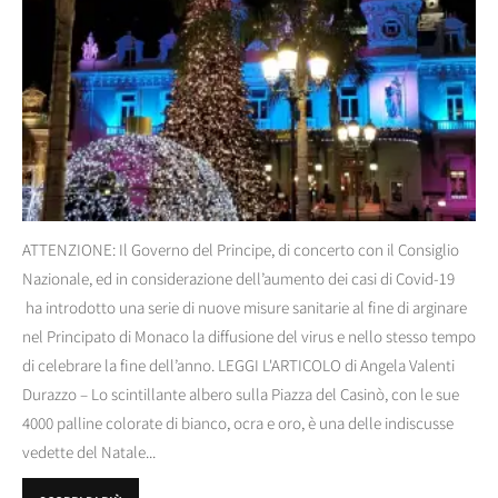
ATTENZIONE: Il Governo del Principe, di concerto con il Consiglio
Nazionale, ed in considerazione dell’aumento dei casi di Covid-19
ha introdotto una serie di nuove misure sanitarie al fine di arginare
nel Principato di Monaco la diffusione del virus e nello stesso tempo
di celebrare la fine dell’anno. LEGGI L'ARTICOLO di Angela Valenti
Durazzo – Lo scintillante albero sulla Piazza del Casinò, con le sue
4000 palline colorate di bianco, ocra e oro, è una delle indiscusse
vedette del Natale...