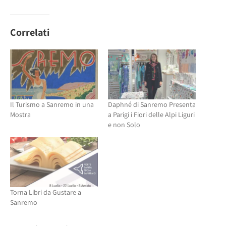
per
condividere
condividere
su
su
Facebook
Twitter
(Si
(Si
apre
Correlati
apre
in
in
una
una
nuova
nuova
finestra)
finestra)
Il Turismo a Sanremo in una
Daphné di Sanremo Presenta
Mostra
a Parigi i Fiori delle Alpi Liguri
e non Solo
Torna Libri da Gustare a
Sanremo