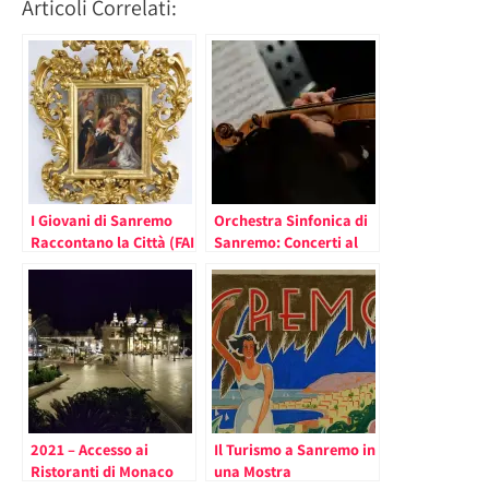
Articoli Correlati:
I Giovani di Sanremo
Orchestra Sinfonica di
Raccontano la Città (FAI
Sanremo: Concerti al
della Provincia di
Teatro Romano di
Imperia e Comune di
Ventimiglia e al Forte di
Sanremo)
Santa Tecla di Sanremo
2021 – Accesso ai
Il Turismo a Sanremo in
Ristoranti di Monaco
una Mostra