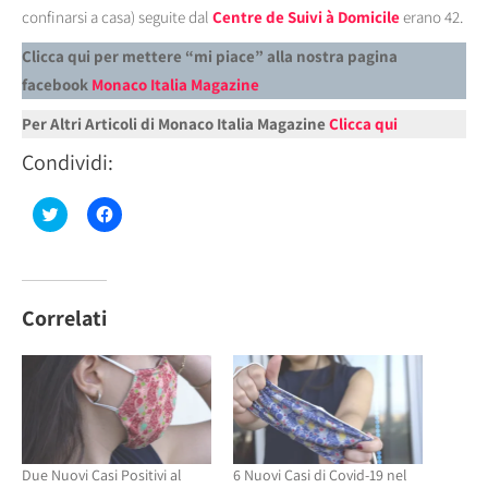
confinarsi a casa) seguite dal
Centre de Suivi à Domicile
erano 42.
Clicca qui per mettere “mi piace” alla nostra pagina
facebook
Monaco Italia Magazine
Per Altri Articoli di Monaco Italia Magazine
Clicca qui
Condividi:
Fai
Fai
clic
clic
qui
per
per
condividere
condividere
su
su
Facebook
Twitter
(Si
(Si
apre
Correlati
apre
in
in
una
una
nuova
nuova
finestra)
finestra)
Due Nuovi Casi Positivi al
6 Nuovi Casi di Covid-19 nel