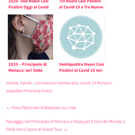
2020- Due Nuovi Casi
Tre Nuovi Casi Positivi
Positivi Oggi al Covid
al Covid-19 e Tre Nuove
-19 nel Principato di
Guarigioni Giovedì nel
Monaco (uno è
Principato di Monaco –
residente)
2020
2020 – Principato di
Ventiquattro Nuovi Casi
Monaco: Ieri Sette
Positivi al Covid-19 Ieri
Nuovi casi Positivi al
nel Principato di
Covid-19 (Nessun
Monaco – 2020
notizie
,
Salute
,
coronavirus montecarlo
,
covid-19 Monaco
,
Ricoverato in
ospedale Princesse Grace
Rianimazione)
Post
←
Festa Patronale di Beaulieu-sur-mer
navigation
Passaggio nel Principato di Monaco e Nizza per il Giro del Mondo a
Piedi che si Ispira al Grand Tour
→