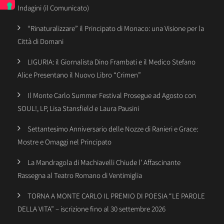
Indagini (il Comunicato)
“Rinaturalizzare” il Principato di Monaco: una Visione per la
Città di Domani
LIGURIA: il Giornalista Dino Frambati e il Medico Stefano
Alice Presentano il Nuovo Libro “Crimen”
Il Monte Carlo Summer Festival Prosegue ad Agosto con
SOUL!, LP, Lisa Stansfield e Laura Pausini
Settantesimo Anniversario delle Nozze di Ranieri e Grace:
Mostre e Omaggi nel Principato
La Mandragola di Machiavelli Chiude l’ Affascinante
Rassegna al Teatro Romano di Ventimiglia
TORNA A MONTE CARLO IL PREMIO DI POESIA “LE PAROLE
DELLA VITA” – iscrizione fino al 30 settembre 2026