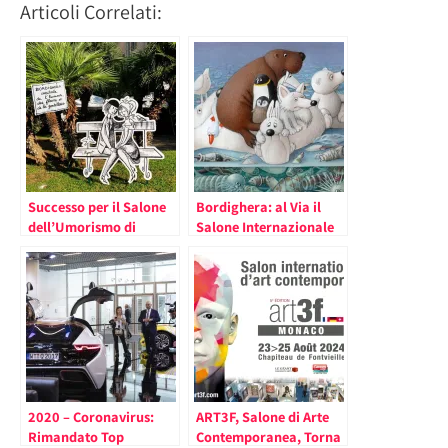
Articoli Correlati:
Successo per il Salone
Bordighera: al Via il
dell’Umorismo di
Salone Internazionale
Bordighera
dell’Umorismo, dopo
Peynet omaggio a
Quino creatore di
Mafalda (il
programma)
2020 – Coronavirus:
ART3F, Salone di Arte
Rimandato Top
Contemporanea, Torna