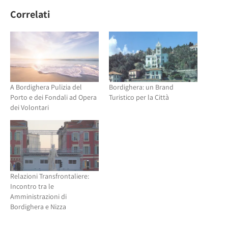
Twitter
(Si
(Si
apre
Correlati
apre
in
in
una
una
nuova
nuova
finestra)
finestra)
A Bordighera Pulizia del
Bordighera: un Brand
Porto e dei Fondali ad Opera
Turistico per la Città
dei Volontari
Relazioni Transfrontaliere:
Incontro tra le
Amministrazioni di
Bordighera e Nizza