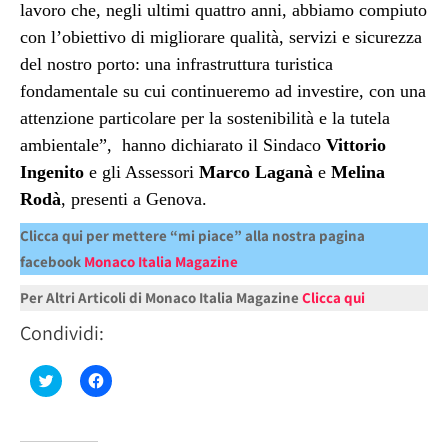
lavoro che, negli ultimi quattro anni, abbiamo compiuto
con l’obiettivo di migliorare qualità, servizi e sicurezza
del nostro porto: una infrastruttura turistica
fondamentale su cui continueremo ad investire, con una
attenzione particolare per la sostenibilità e la tutela
ambientale”, hanno dichiarato il Sindaco
Vittorio
Ingenito
e gli Assessori
Marco Laganà
e
Melina
Rodà
, presenti a Genova.
Clicca qui per mettere “mi piace” alla nostra pagina
facebook
Monaco Italia Magazine
Per Altri Articoli di Monaco Italia Magazine
Clicca qui
Condividi:
Fai
Fai
clic
clic
qui
per
per
condividere
condividere
su
su
Facebook