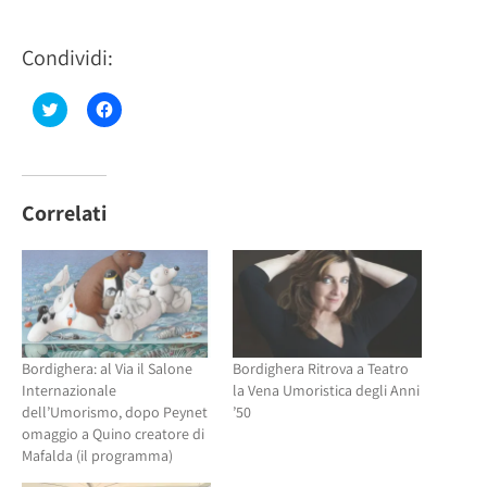
Condividi:
Fai
Fai
clic
clic
qui
per
per
condividere
condividere
su
su
Facebook
Twitter
(Si
(Si
apre
Correlati
apre
in
in
una
una
nuova
nuova
finestra)
finestra)
Bordighera: al Via il Salone
Bordighera Ritrova a Teatro
Internazionale
la Vena Umoristica degli Anni
dell’Umorismo, dopo Peynet
’50
omaggio a Quino creatore di
Mafalda (il programma)