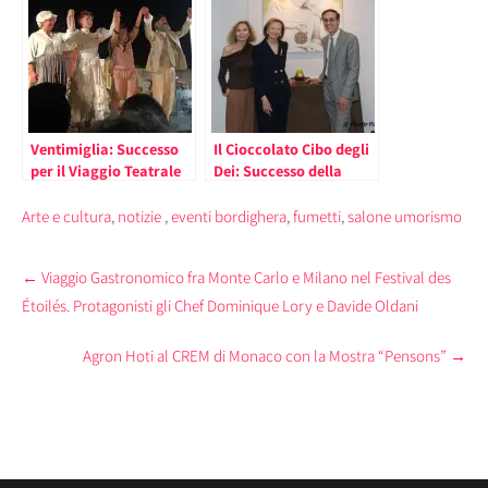
Quino creatore di
Mafalda (il
programma)
Ventimiglia: Successo
Il Cioccolato Cibo degli
per il Viaggio Teatrale
Dei: Successo della
nei Ricordi di Monet
Mostra nel Principato
Arte e cultura
,
notizie
,
eventi bordighera
,
fumetti
,
salone umorismo
Post
←
Viaggio Gastronomico fra Monte Carlo e Milano nel Festival des
navigation
Étoilés. Protagonisti gli Chef Dominique Lory e Davide Oldani
Agron Hoti al CREM di Monaco con la Mostra “Pensons”
→