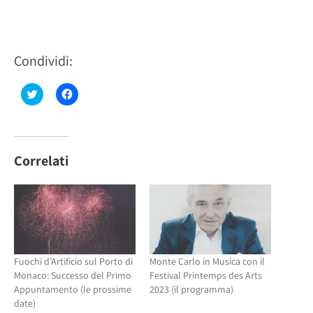
Condividi:
Fai
Fai
clic
clic
qui
per
per
condividere
condividere
su
su
Facebook
Twitter
(Si
(Si
apre
Correlati
apre
in
in
una
una
nuova
nuova
finestra)
finestra)
Fuochi d’Artificio sul Porto di
Monte Carlo in Musica con il
Monaco: Successo del Primo
Festival Printemps des Arts
Appuntamento (le prossime
2023 (il programma)
date)