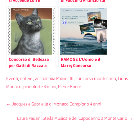
si Accende con il
di Fuochi d’Artificio sul
Concorso di Fuochi
Porto di Monaco (le
d’Artificio Piromelodici
date)
(il Calendario)
Concorso di Bellezza
RAMOGE L’Uomo e il
per Gatti di Razza a
Mare; Concorso
Settembre a Monaco
Fotografico Aperto a
Tutti
Eventi
,
notizie
,
accademia Rainier III
,
concorso montecarlo
,
Lions
Monaco
,
pianoforte 4 mani
,
Pierre Briere
Post
←
Jacques e Gabriella di Monaco Compiono 4 anni
navigation
Laura Pausini Stella Musicale del Capodanno a Monte Carlo
→