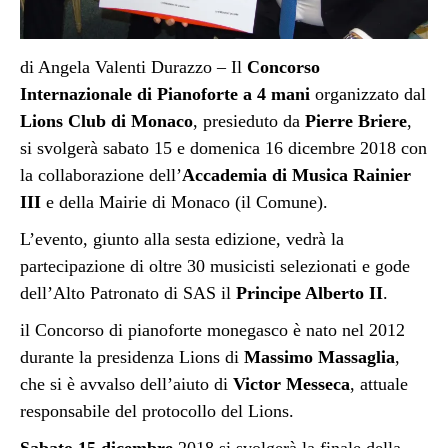
di Angela Valenti Durazzo – Il
Concorso
Internazionale di Pianoforte a 4 mani
organizzato dal
Lions Club di Monaco
, presieduto da
Pierre Briere
,
si svolgerà sabato 15 e domenica 16 dicembre 2018 con
la collaborazione dell’
Accademia di Musica Rainier
III
e della Mairie di Monaco (il Comune).
L’evento, giunto alla sesta edizione, vedrà la
partecipazione di oltre 30 musicisti selezionati e gode
dell’Alto Patronato di SAS il
Principe Alberto II
.
il Concorso di pianoforte monegasco è nato nel 2012
durante la presidenza Lions di
Massimo Massaglia
,
che si è avvalso dell’aiuto di
Victor Messeca
, attuale
responsabile del protocollo del Lions.