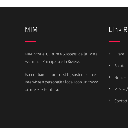
MIM
Link R
MIM, Storie, Culture e Successi dalla Costa
Eventi
Azzurra, il Principato e la Riviera.
Salute
Raccontiamo storie di stile, sostenibilità e
Notizie
interviste a personalità locali con un tocco
MIM – L
di arte e letteratura.
Contatt