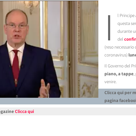
I
l Principe
questa sera
durante un
del
confi
(reso necessario
coronavirus)
lun
Il Governo del Pri
piano, a tappe
,
venire.
Clicca qui per 
pagina facebo
Magazine
Clicca qui