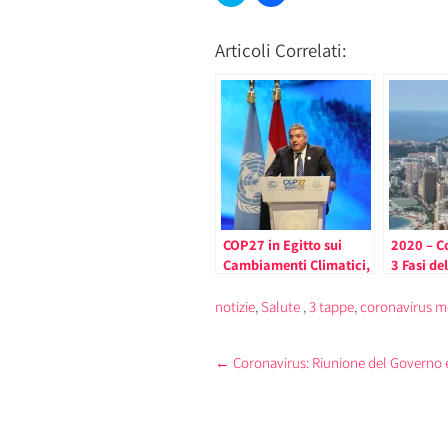
clic
clic
qui
per
per
condividere
condividere
su
Articoli Correlati:
su
Facebook
Twitter
(Si
(Si
apre
apre
in
in
una
una
nuova
nuova
finestra)
finestra)
COP27 in Egitto sui
2020 – C
Cambiamenti Climatici,
3 Fasi de
Pierre Dartout
Confinam
Conferma l’Impegno del
Principa
notizie
,
Salute
,
3 tappe
,
coronavirus m
Principato
(lunedì 
e luoghi 
Post
←
Coronavirus: Riunione del Governo e 
navigation