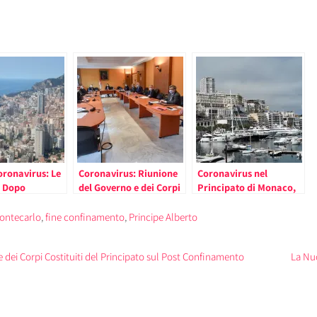
oronavirus: Le
Coronavirus: Riunione
Coronavirus nel
l Dopo
del Governo e dei Corpi
Principato di Monaco,
ento nel
Costituiti del Principato
Prolungamento del
to di Monaco
sul Post Confinamento
Confinamento
ontecarlo
,
fine confinamento
,
Principe Alberto
riaprono negozi
di culto)
dei Corpi Costituiti del Principato sul Post Confinamento
La Nuo