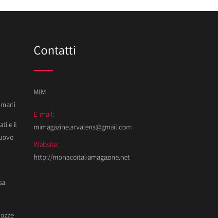
Contatti
MIM
Domani
E-mail:
ti e il
mimagazine.arvalens@gmail.com
Nuovo
Website:
http://monacoitaliamagazine.net
sa
Nozze