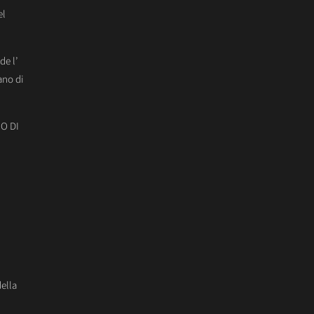
el
de l’
ano di
O DI
della