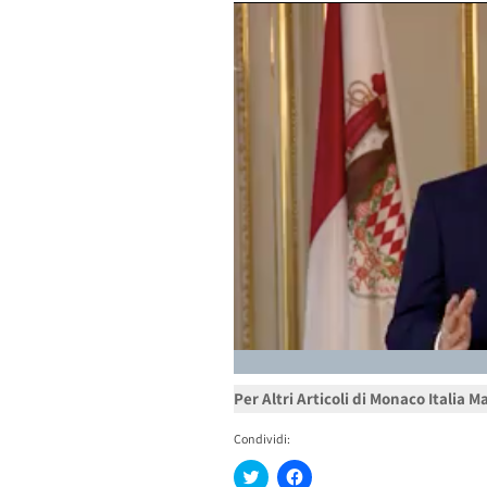
Per Altri Articoli di Monaco Italia 
Condividi:
Fai
Fai