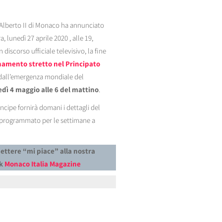
 Alberto II di Monaco ha annunciato
, lunedì 27 aprile 2020 , alle 19,
 discorso ufficiale televisivo, la fine
namento stretto nel Principato
 dall’emergenza mondiale del
edì 4 maggio alle 6 del mattino
.
ncipe fornirà domani i dettagli del
 programmato per le settimane a
mettere “mi piace” alla nostra
ok
Monaco Italia Magazine