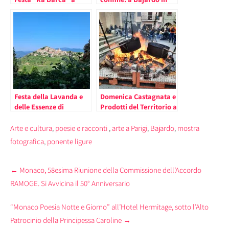
Bajardo, Borgo Ligure
Provincia di Imperia la
non Distante dalla
Festa della Lavanda
Francia
Festa della Lavanda e
Domenica Castagnata e
delle Essenze di
Prodotti del Territorio a
Montagna a Bajardo
Bajardo (Provincia di
Imperia)
Arte e cultura
,
poesie e racconti
,
arte a Parigi
,
Bajardo
,
mostra
fotografica
,
ponente ligure
Post
←
Monaco, 58esima Riunione della Commissione dell’Accordo
navigation
RAMOGE. Si Avvicina il 50° Anniversario
“Monaco Poesia Notte e Giorno” all’Hotel Hermitage, sotto l’Alto
Patrocinio della Principessa Caroline
→