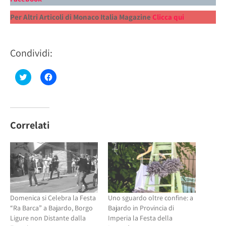
Per Altri Articoli di Monaco Italia Magazine
Clicca qui
Condividi:
Fai
Fai
clic
clic
qui
per
per
condividere
condividere
su
su
Facebook
Twitter
(Si
(Si
apre
Correlati
apre
in
in
una
una
nuova
nuova
finestra)
finestra)
Domenica si Celebra la Festa
Uno sguardo oltre confine: a
“Ra Barca” a Bajardo, Borgo
Bajardo in Provincia di
Ligure non Distante dalla
Imperia la Festa della