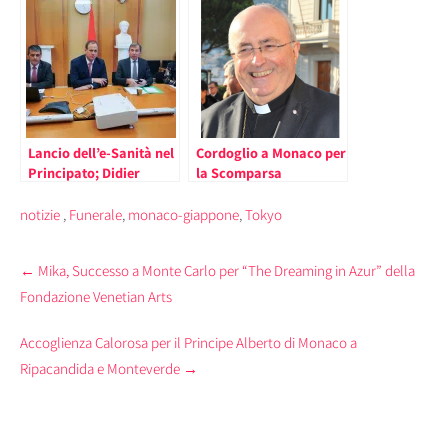
Ministro della Salute
di Ministro
del Principato
Lancio dell’e-Sanità nel
Cordoglio a Monaco per
Principato; Didier
la Scomparsa
Gamerdinger “il
dell’Arcivescovo
Paziente al Centro della
Emerito Bernard Barsi
notizie
,
Funerale
,
monaco-giappone
,
Tokyo
Riflessione”
(la data del funerale)
Post
←
Mika, Successo a Monte Carlo per “The Dreaming in Azur” della
navigation
Fondazione Venetian Arts
Accoglienza Calorosa per il Principe Alberto di Monaco a
Ripacandida e Monteverde
→