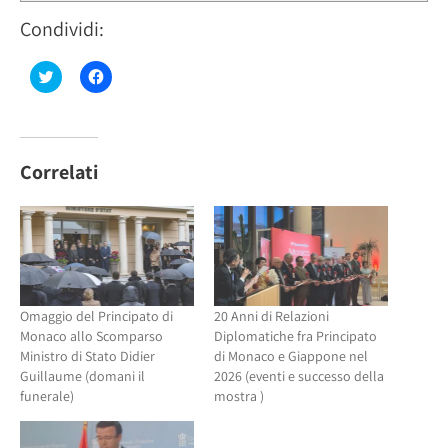
Condividi:
Fai
Fai
clic
clic
qui
per
per
condividere
condividere
su
su
Facebook
Twitter
(Si
(Si
apre
Correlati
apre
in
in
una
una
nuova
nuova
finestra)
finestra)
Omaggio del Principato di
20 Anni di Relazioni
Monaco allo Scomparso
Diplomatiche fra Principato
Ministro di Stato Didier
di Monaco e Giappone nel
Guillaume (domani il
2026 (eventi e successo della
funerale)
mostra )