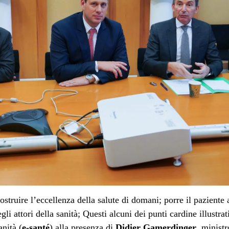
struire l’eccellenza della salute di domani; porre
il paziente a
gli attori della sanità; Questi alcuni dei punti cardine illustra
anità (
e-santé
) alla presenza di
Didier Gamerdinger
, ministr