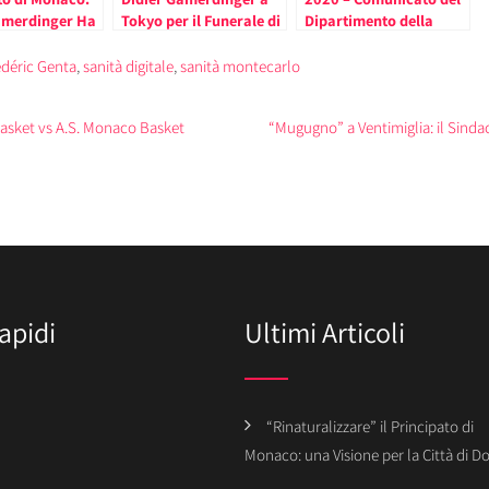
amerdinger Ha
Tokyo per il Funerale di
Dipartimento della
 Nuove Funzioni
Shinzo Abe
Sanità di Monaco –
ro
Nuovo Coronavirus in
édéric Genta
,
sanità digitale
,
sanità montecarlo
Cina
asket vs A.S. Monaco Basket
“Mugugno” a Ventimiglia: il Sindac
apidi
Ultimi Articoli
“Rinaturalizzare” il Principato di
Monaco: una Visione per la Città di 