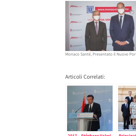
in
una
una
nuova
nuova
finestra)
finestra)
Monaco Santé, Presentato il Nuovo Por
Articoli Correlati:
2017 – Stéphane Valeri
Principa