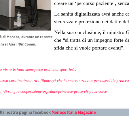
creare un ‘percorso paziente’, senz
La sanità digitalizzata avrà anche c
sicurezza e protezione dei dati e del
Nella sua conclusione, il ministro G
tà di Monaco, durante un recente
che “si tratta di un impegno forte d
hael Alési /Dir.Comm.
sfida che si vuole portare avanti”.
le-visita-istituto-monegasco-medicina-sport-im2s
pessa-caroline-incontra-i-filantropi-che-hanno-contribuito-per-lospedale-princes
oni-di-sangue-cooperazione-ospedale-princesse-grace-efs-paca-corse
alla nostra pagina facebook
Monaco Italia Magazine