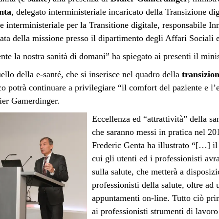
nta
, delegato interministeriale incaricato della Transizione di
e interministeriale per la Transitione digitale, responsabile 
cata della missione presso il dipartimento degli Affari Sociali e
nte la nostra sanità di domani” ha spiegato ai presenti il min
lo della e-santé, che si inserisce nel quadro della
transizion
 potrà continuare a privilegiare “il comfort del paziente e l’e
ier Gamerdinger.
Eccellenza ed “attrattività” della sa
che saranno messi in pratica nel 201
Frederic Genta ha illustrato “[…] il 
cui gli utenti ed i professionisti av
sulla salute, che metterà a disposiz
professionisti della salute, oltre ad
appuntamenti on-line. Tutto ciò pri
ai professionisti strumenti di lavoro 