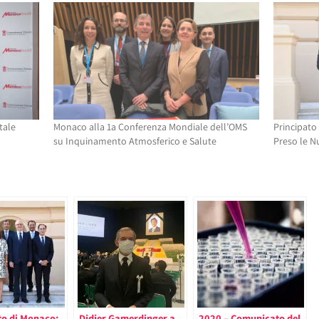
tale
Monaco alla 1a Conferenza Mondiale dell’OMS
Principato
su Inquinamento Atmosferico e Salute
Preso le N
to di Monaco:
Didier Gamerdinger a
2020 – Comunicato del