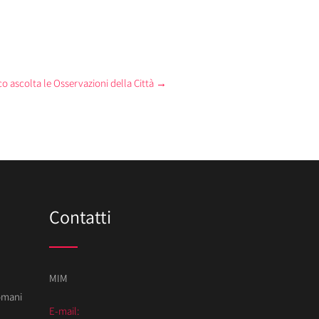
o ascolta le Osservazioni della Città
→
Contatti
MIM
Domani
E-mail: