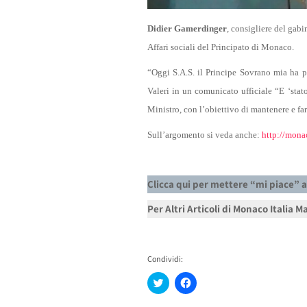
Didier Gamerdinger
, consigliere del gabi
Affari sociali del Principato di Monaco.
“Oggi S.A.S. il Principe Sovrano mia ha p
Valeri in un comunicato ufficiale “E ‘stat
Ministro, con l’obiettivo di mantenere e fa
Sull’argomento si veda anche:
http://mona
Clicca qui per mettere “mi piace” a
Per Altri Articoli di Monaco Italia 
Condividi:
Fai
Fai
clic
clic
qui
per