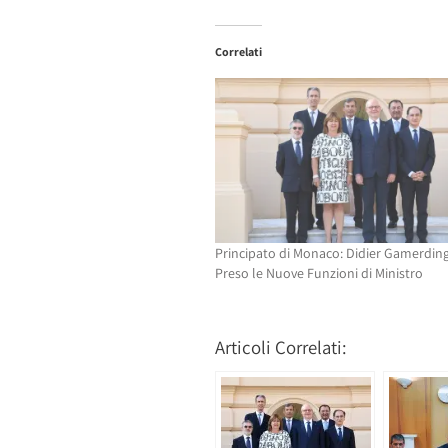
per
condividere
condividere
su
su
Facebook
Twitter
(Si
Correlati
(Si
apre
apre
in
in
una
una
nuova
nuova
finestra)
finestra)
Principato di Monaco: Didier Gamerdin
Preso le Nuove Funzioni di Ministro
Articoli Correlati: