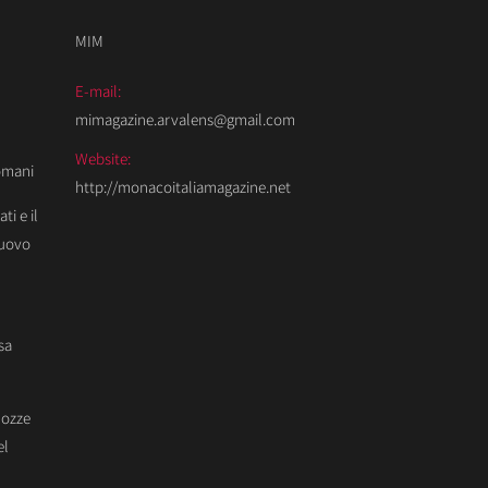
MIM
E-mail:
mimagazine.arvalens@gmail.com
Website:
Domani
http://monacoitaliamagazine.net
ti e il
Nuovo
sa
Nozze
el