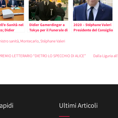
ll’e-Sanità nel
Didier Gamerdinger a
2020 – Stéphane Valeri
o; Didier
Tokyo per il Funerale di
Presidente del Consiglio
ger “il
Shinzo Abe
Nazionale di Monaco
al Centro della
Positivo al Covid-19
istro sanità
,
Montecarlo
,
Stéphane Valeri
ne”
REMIO LETTERARIO “DIETRO LO SPECCHIO DI ALICE”
Dalla Liguria al
apidi
Ultimi Articoli