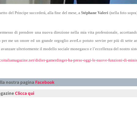
netto del Principe succederà, alla fine del mese, a
Stéphane Valeri
(nella foto sopra
ermesso di prendere una nuova direzione nella mia vita professionale, accettand
o per me un onore ed un grande orgoglio averLo potuto servire per più di sette a
r avanzare ulteriormente il modello sociale monegasco e l’eccellenza del nostro sist
coitaliamagazine.net/didier-gamerdinger-ha-preso-oggi-le-nuove-funzioni-di-minis
lla nostra pagina
Facebook
Magazine
Clicca qui