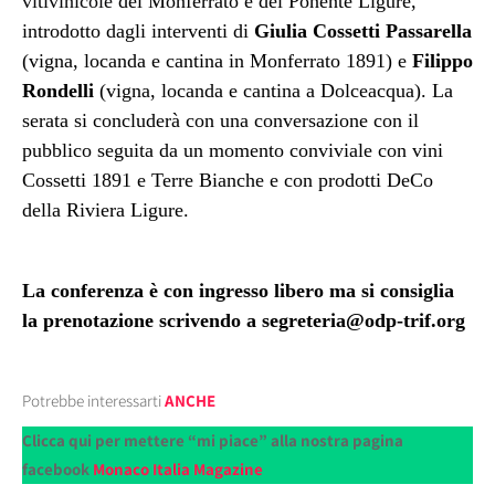
vitivinicole
del Monferrato e del Ponente Ligure,
introdotto dagli interventi di
Giulia Cossetti Passarella
(vigna, locanda e cantina in Monferrato 1891) e
Filippo
Rondelli
(vigna, locanda e cantina a Dolceacqua).
La
serata si concluderà con una conversazione con il
pubblico seguita da un momento conviviale
con vini
Cossetti 1891
e Terre Bianche
e con prodotti DeCo
della Riviera Ligure.
La conferenza è con ingresso libero ma si consiglia
la prenotazione scrivendo a segreteria@odp-trif.org
Potrebbe interessarti
ANCHE
Clicca qui per mettere “mi piace” alla nostra pagina
facebook
Monaco Italia Magazine