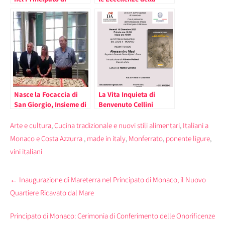
Monaco con il libro
Liguria al Centro della
“Mercanti d’Olio”
Festa della Repubblica
Italiana nel Principato
di Monaco. L’Incontro
fra il Presidente della
Regione Toti e
l’Ambasciatore di
Monaco Alaimo.
Nasce la Focaccia di
La Vita Inquieta di
San Giorgio, Insieme di
Benvenuto Cellini
Eccellenze Alimentari
nell’Incontro nel
della Liguria
Principato di Monaco
Arte e cultura
,
Cucina tradizionale e nuovi stili alimentari
,
Italiani a
Apprezzate anche
con Alessandro Masi
Monaco e Costa Azzurra
,
made in italy
,
Monferrato
,
ponente ligure
,
all’Estero
vini italiani
Post
←
Inaugurazione di Mareterra nel Principato di Monaco, il Nuovo
navigation
Quartiere Ricavato dal Mare
Principato di Monaco: Cerimonia di Conferimento delle Onorificenze