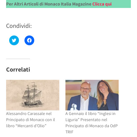
Per Altri Articoli di Monaco Italia Magazine
Clicca qui
Condividi:
Fai
Fai
clic
clic
qui
per
per
condividere
condividere
su
su
Facebook
Twitter
(Si
(Si
apre
Correlati
apre
in
in
una
una
nuova
nuova
finestra)
finestra)
Alessandro Carassale nel
A Gennaio il libro “Inglesi in
Principato di Monaco con il
Liguria” Presentato nel
libro “Mercanti d’Olio”
Principato di Monaco da OdP
TRIF