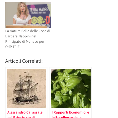
La Natura Bella delle Cose di
Barbara Nappini nel
Principato di Monaco per
OdP-TRIF
Articoli Correlati:
Alessandro Carassale
I Rapporti Economici e
nel Principato di
le Eccellenze della