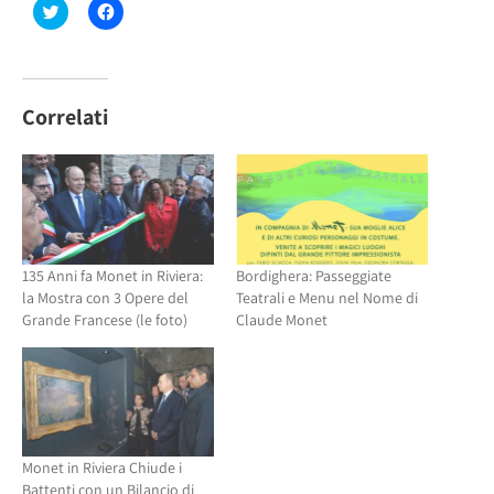
Fai
Fai
clic
clic
qui
per
per
condividere
condividere
su
su
Facebook
Twitter
(Si
(Si
apre
Correlati
apre
in
in
una
una
nuova
nuova
finestra)
finestra)
135 Anni fa Monet in Riviera:
Bordighera: Passeggiate
la Mostra con 3 Opere del
Teatrali e Menu nel Nome di
Grande Francese (le foto)
Claude Monet
Monet in Riviera Chiude i
Battenti con un Bilancio di