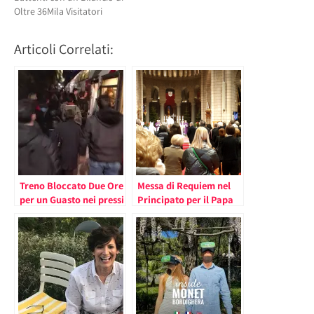
Oltre 36Mila Visitatori
Articoli Correlati:
Treno Bloccato Due Ore
Messa di Requiem nel
per un Guasto nei pressi
Principato per il Papa
di Roquebrune. Disagi
Emerito Benedetto XVI
su Tutta la Tratta