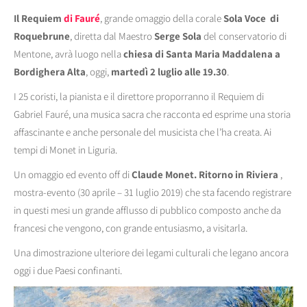
Il Requiem
di Fauré
, grande omaggio della corale
Sola Voce
di
Roquebrune
, diretta dal Maestro
Serge Sola
del conservatorio di
Mentone, avrà luogo nella
chiesa di Santa Maria Maddalena a
Bordighera Alta
, oggi,
martedì 2 luglio alle 19.30
.
I 25 coristi, la pianista e il direttore proporranno il Requiem di
Gabriel Fauré, una musica sacra che racconta ed esprime una storia
affascinante e anche personale del musicista che l’ha creata. Ai
tempi di Monet in Liguria.
Un omaggio ed evento off di
Claude Monet. Ritorno in Riviera
,
mostra-evento (30 aprile – 31 luglio 2019) che sta facendo registrare
in questi mesi un grande afflusso di pubblico composto anche da
francesi che vengono, con grande entusiasmo, a visitarla.
Una dimostrazione ulteriore dei legami culturali che legano ancora
oggi i due Paesi confinanti.