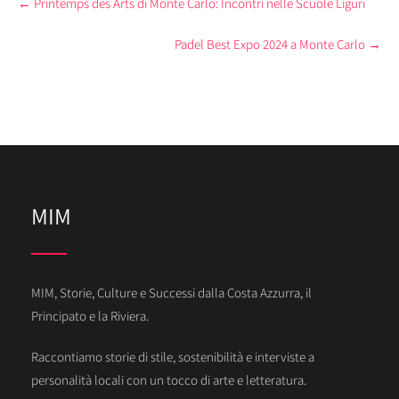
←
Printemps des Arts di Monte Carlo: Incontri nelle Scuole Liguri
navigation
Padel Best Expo 2024 a Monte Carlo
→
MIM
MIM, Storie, Culture e Successi dalla Costa Azzurra, il
Principato e la Riviera.
Raccontiamo storie di stile, sostenibilità e interviste a
personalità locali con un tocco di arte e letteratura.