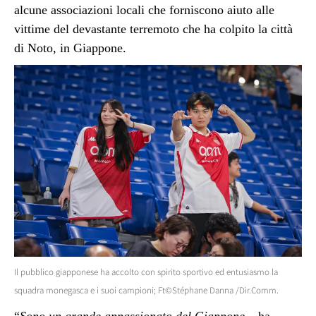
alcune associazioni locali che forniscono aiuto alle
vittime del devastante terremoto che ha colpito la città
di Noto, in Giappone.
Il pubblico giapponese ha accolto con spirito sportivo ed entusiasmo la
squadra monegasca e i suoi campioni; Ft©Stéphane Danna /Dir.Comm.