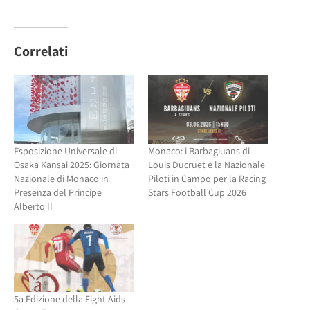
qui
per
per
condividere
condividere
su
su
Facebook
Twitter
(Si
(Si
apre
Correlati
apre
in
in
una
una
nuova
nuova
finestra)
finestra)
Esposizione Universale di
Monaco: i Barbagiuans di
Osaka Kansai 2025: Giornata
Louis Ducruet e la Nazionale
Nazionale di Monaco in
Piloti in Campo per la Racing
Presenza del Principe
Stars Football Cup 2026
Alberto II
5a Edizione della Fight Aids