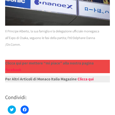
Il Principe Alberto, la sua famiglia e la delegazione ufficiale monegasca
all’Expo di Osaka, seguono le fasi della partita; Ft©Stéphane Danna
/Dir.Comm.
Clicca qui per mettere “mi piace” alla nostra pagina
Facebook
Per Altri Articoli di Monaco Italia Magazine
Clicca qui
Condividi:
Fai
Fai
clic
clic