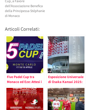
Cup, a Favore
dell’Associazione Benefica
della Principessa Stéphanie
di Monaco
Articoli Correlati:
Five Padel Cup tra
Esposizione Universale
Monaco ed Eze: Attesi i
di Osaka Kansai 2025:
Barbagiuans e gli ex
Giornata Nazionale di
Campioni Azzurri di
Monaco in Presenza del
Calcio
Principe Alberto II