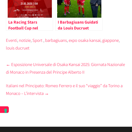
La Racing Stars
I Barbagiuans Guidati
Football Cup nel
da Louis Ducruet
Principato: In Campo
Vincono la Fight Aids
Barbagiuans Contro
Cup nel Principato
Eventi
,
notizie
,
Sport
,
barbagiuans
,
expo osaka kansai
,
giappone
,
Nazionale Piloti
louis ducruet
Post
←
Esposizione Universale di Osaka Kansai 2025: Giornata Nazionale
navigation
di Monaco in Presenza del Principe Alberto II
Italiani nel Principato: Romeo Ferrero e il suo “viaggio” da Torino a
Monaco – L’intervista
→