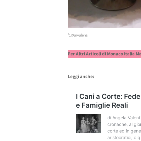
ft.©arvalens
Per Altri Articoli di Monaco Italia 
Leggi anche: