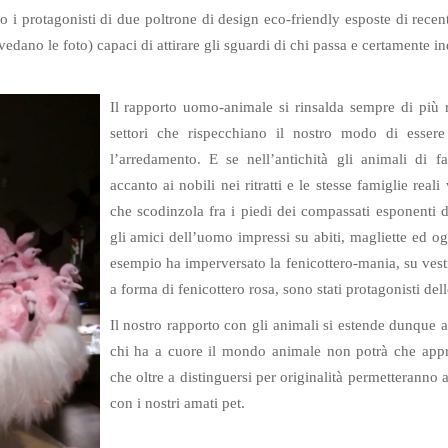
no i protagonisti di due poltrone di design eco-friendly esposte di recen
dano le foto) capaci di attirare gli sguardi di chi passa e certamente indi
Il rapporto uomo-animale si rinsalda sempre di più r
settori che rispecchiano il nostro modo di essere
l’arredamento. E se nell’antichità gli animali di 
accanto ai nobili nei ritratti e le stesse famiglie real
che scodinzola fra i piedi dei compassati esponenti d
gli amici dell’uomo impressi su abiti, magliette ed ogge
esempio ha imperversato la fenicottero-mania, su vestit
a forma di fenicottero rosa, sono stati protagonisti delle
Il nostro rapporto con gli animali si estende dunque a
chi ha a cuore il mondo animale non potrà che appr
che oltre a distinguersi per originalità permetteranno a
con i nostri amati pet.