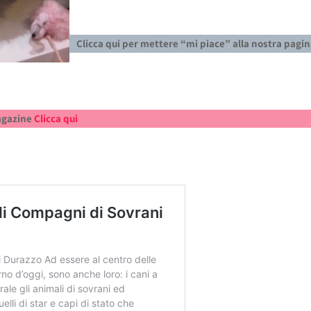
Clicca qui per mettere “mi piace” alla nostra pagi
Magazine
Clicca qui