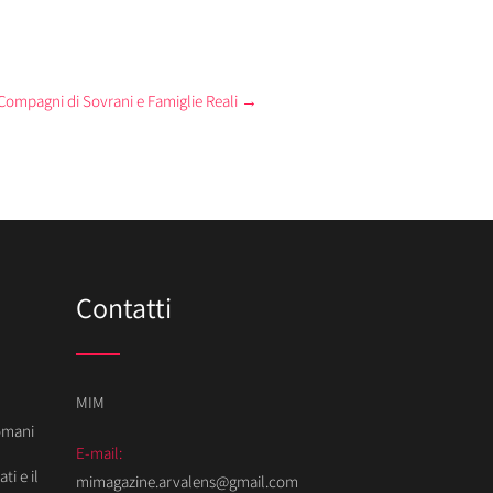
i Compagni di Sovrani e Famiglie Reali
→
Contatti
MIM
Domani
E-mail:
ti e il
mimagazine.arvalens@gmail.com