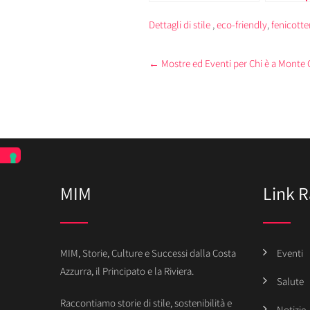
Casinò di Monte Carlo
Internazi
Bouquets
Dettagli di stile
,
eco-friendly
,
fenicotter
Presiedut
Principes
Post
←
Mostre ed Eventi per Chi è a Monte 
Hannove
navigation
MIM
Link R
MIM, Storie, Culture e Successi dalla Costa
Eventi
Azzurra, il Principato e la Riviera.
Salute
Raccontiamo storie di stile, sostenibilità e
Notizie