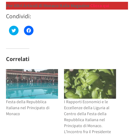
Per Altri Articoli di Monaco Italia Magazine
Clicca qui
Condividi:
Fai
Fai
clic
clic
qui
per
per
condividere
condividere
su
su
Facebook
Twitter
(Si
(Si
apre
Correlati
apre
in
in
una
una
nuova
nuova
finestra)
finestra)
Festa della Repubblica
I Rapporti Economici e le
Italiana nel Principato di
Eccellenze della Liguria al
Monaco
Centro della Festa della
Repubblica Italiana nel
Principato di Monaco.
L’Incontro fra il Presidente