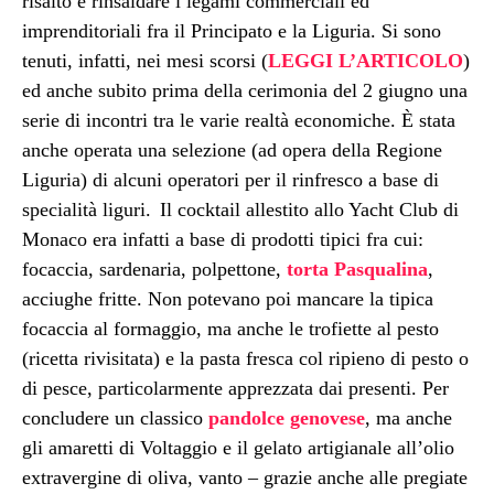
risalto
e rinsaldare i legami
commerciali ed
imprenditoriali fra il Principato e la Liguria. S
i sono
tenuti, infatti, nei mesi scorsi (
LEGGI L’ARTICOLO
)
ed anche subito prima della cerimonia del 2 giugno una
serie di incontri
tra le varie realtà economiche. È stata
anche operata una selezione (ad opera della Regione
Liguria) di alcuni operatori per il rinfresco a base di
specialità liguri.
Il cocktail allestito allo Yacht Club di
Monaco era infatti a base di prodotti tipici fra cui:
focaccia, sardenaria, polpettone,
torta Pasqualina
,
acciughe fritte.
Non potevano poi mancare la tipica
focaccia al formaggio, ma anche le trofiette al pesto
(ricetta rivisitata) e la pasta fresca col ripieno di pesto o
di pesce, particolarmente apprezzata dai presenti. Per
concludere un classico
pandolce genovese
, ma anche
gli amaretti di Voltaggio e il gelato artigianale all’olio
extravergine di oliva, vanto – grazie anche alle pregiate