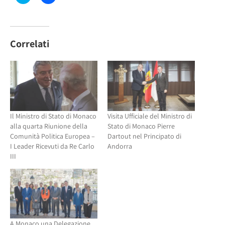
clic
clic
qui
per
per
condividere
condividere
su
su
Facebook
Twitter
(Si
(Si
apre
Correlati
apre
in
in
una
una
nuova
nuova
finestra)
finestra)
Il Ministro di Stato di Monaco
Visita Ufficiale del Ministro di
alla quarta Riunione della
Stato di Monaco Pierre
Comunità Politica Europea –
Dartout nel Principato di
I Leader Ricevuti da Re Carlo
Andorra
III
A Monaco una Delegazione