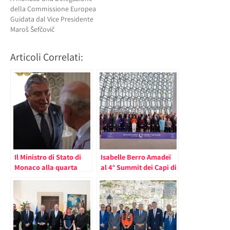
della Commissione Europea
Guidata dal Vice Presidente
Maroš Šefčovič
Articoli Correlati:
Il Ministro di Stato di
Isabelle Berro Amadeï
Monaco alla quarta
al 4° Summit dei Capi di
Riunione della
Stato e di Governo del
Comunità Politica
Consiglio d’Europa
Europea – I Leader
Ricevuti da Re Carlo III