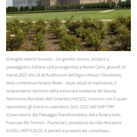
di Angela Valenti Durazzo - Un gioiello storico, artistico e
paesaggistico italiano sarà protagonista a Monte Carlo, giovedì 10
marzo 2022 alle 18 all'Auditorium dell’Agora Maison Diocésaine,
della conferenza Venaria Reale - dopo secoli di implosione, il
sorprendente ripristino della smisurata residenza dei Savoia,
Patrimonio Mondiale dell’Umanità UNESCO. Incontro con il quale
riprendono gli eventi in calendario 2021-2022 dell'OdP-TRIF
(Osservatorio del Paesaggio Transfrontaliero della Riviera Italo-
Francese Rio Termini - Fiume Var), presieduto da Italo Muratore
(LEGGI L'ARTICOLO). A parlare ai presenti del complesso...