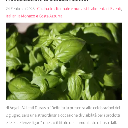
24 Febbraio 2023
|
Cucina tradizionale e nuovi stili alimentari
,
Eventi
,
Italiani a Monaco e Costa Azzurra
di Angela Valenti Durazzo “Definita la presenza alle celebrazioni del
2 giugno, sarà una straordinaria occasione di visibilità per i prodotti
e le eccellenze liguri”, questo il titolo del comunicato diffuso dalla