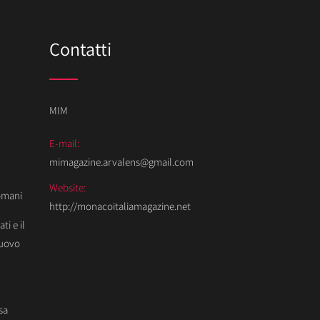
Contatti
MIM
E-mail:
mimagazine.arvalens@gmail.com
Website:
Domani
http://monacoitaliamagazine.net
ti e il
Nuovo
sa