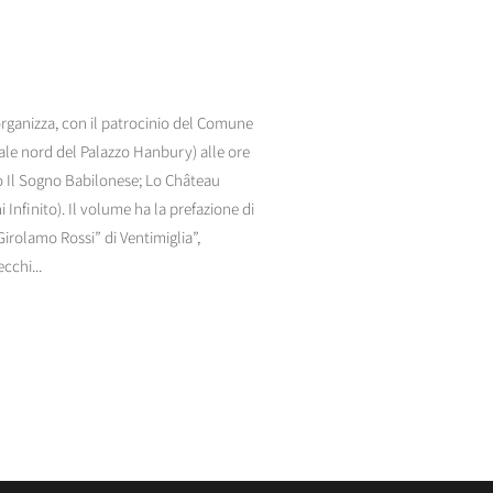
organizza, con il patrocinio del Comune
zale nord del Palazzo Hanbury) alle ore
ro Il Sogno Babilonese; Lo Château
 Infinito). Il volume ha la prefazione di
irolamo Rossi” di Ventimiglia”,
cchi...