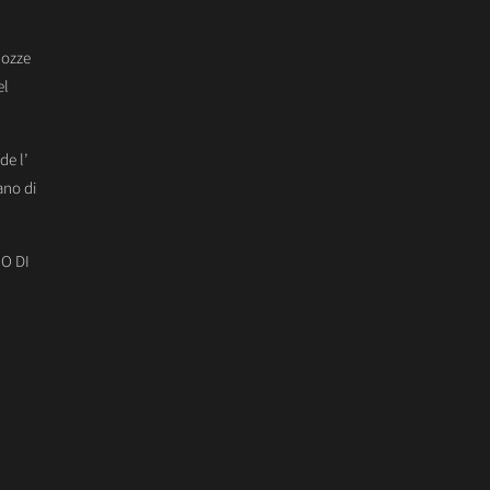
Nozze
el
de l’
ano di
O DI