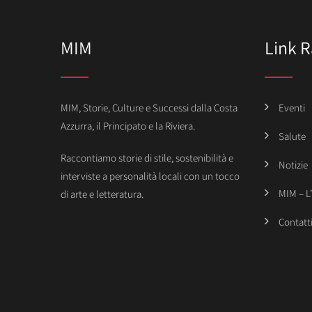
MIM
Link R
MIM, Storie, Culture e Successi dalla Costa
Eventi
Azzurra, il Principato e la Riviera.
Salute
Raccontiamo storie di stile, sostenibilità e
Notizie
interviste a personalità locali con un tocco
MIM – L
di arte e letteratura.
Contatt