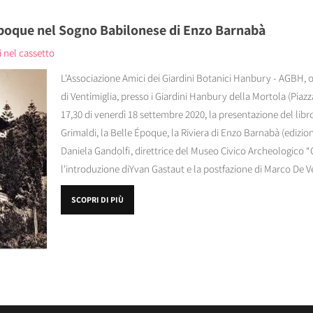
 Époque nel Sogno Babilonese di Enzo Barnabà
i nel cassetto
L'Associazione Amici dei Giardini Botanici Hanbury - AGBH, 
di Ventimiglia, presso i Giardini Hanbury della Mortola (Piaz
17,30 di venerdì 18 settembre 2020, la presentazione del lib
Grimaldi, la Belle Époque, la Riviera di Enzo Barnabà (edizioni
Daniela Gandolfi, direttrice del Museo Civico Archeologico “G
l'introduzione diYvan Gastaut e la postfazione di Marco De Ve
SCOPRI DI PIÙ