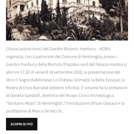
L'Associazione Amici dei Giardini Botanici Hanbury - AGBH,
organizza, con il patrocinio del Comune di Ventimiglia, presso i
Giardini Hanbury della Mortola (Piazzale nord del Palazzo Hanbury)
alle ore 17,30 di venerdì 18 settembre 2020, la presentazione del
libro Il Sogno Babilonese; Lo Château Grimaldi, la Belle Époque, la
Riviera di Enzo Barnabà (edizioni Infinito). Il volume ha la prefazione
di Daniela Gandolfi, direttrice del Museo Civico Archeologico
“Girolamo Rossi” di Ventimiglia”, l'introduzione diYvan Gastaut e la
postfazione di Marco De Vecchi...
SCOPRI DI PIÙ