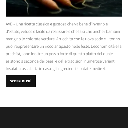
AVD - Una ricetta classica e gustosa che va bene d'inverno e
d'estate, veloce e facile da realizzare e che fa sì che anche i bambini
mangino le colorate verdure. Arricchita con le uova sode e il tonno
può rappresentare un ricco antipasto nelle feste. L'economicità e la
praticità, sono inoltre un pezzo forte di questo piatto del quale
esistono a seconda dei paesi e delle tradizioni numerose varianti.
Insalata russa fatta in casa: gli ingredienti 4 patate medie 4...
SCOPRI DI PIÙ