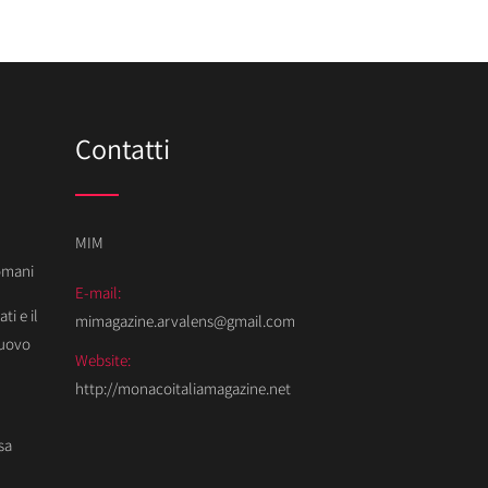
Contatti
MIM
Domani
E-mail:
ti e il
mimagazine.arvalens@gmail.com
Nuovo
Website:
http://monacoitaliamagazine.net
sa