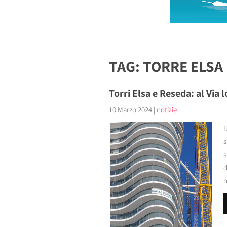
TAG: TORRE ELSA
Torri Elsa e Reseda: al Via
10 Marzo 2024
|
notizie
I
s
s
d
n