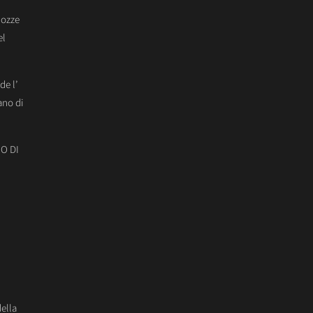
Nozze
el
de l’
ano di
O DI
della