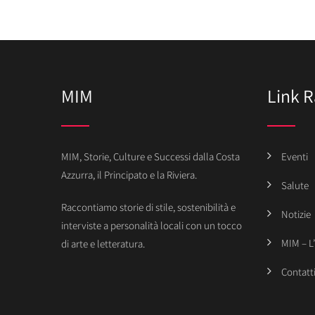
MIM
Link R
MIM, Storie, Culture e Successi dalla Costa
Eventi
Azzurra, il Principato e la Riviera.
Salute
Raccontiamo storie di stile, sostenibilità e
Notizie
interviste a personalità locali con un tocco
MIM – L
di arte e letteratura.
Contatt