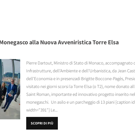
o Monegasco alla Nuova Avveniristica Torre Elsa
Pierre Dartout, Ministro di Stato di Monaco, accompagnato d
Infrastrutture, dell'Ambiente e dell'Urbanistica, da Jean Caste
dell'Economia e in presenzadi Brigitte Boccone-Pagès, Presi
visitato nei giorni scorsi la Torre Elsa (o T2), nome donato al
Saint Roman, importante ed innovativo progetto inserito nel 
monegaschi. Un asilo e un parcheggio di 13 piani [caption i
width="391"] Le...
SCOPRI DI PIÙ