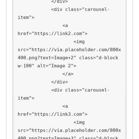
            </div>

            <div class="carousel-
item">

                <a 
href="https://link2.com">

                    <img 
src="https://via.placeholder.com/800x
400.png?text=Image+2" class="d-block 
w-100" alt="Image 2">

                </a>

            </div>

            <div class="carousel-
item">

                <a 
href="https://link3.com">

                    <img 
src="https://via.placeholder.com/800x
400.png?text=Image+3" class="d-block 