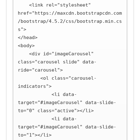
    <link rel="stylesheet" 
href="https://maxcdn.bootstrapcdn.com
/bootstrap/4.5.2/css/bootstrap.min.cs
s">

</head>

<body>

    <div id="imageCarousel" 
class="carousel slide" data-
ride="carousel">

        <ol class="carousel-
indicators">

            <li data-
target="#imageCarousel" data-slide-
to="0" class="active"></li>

            <li data-
target="#imageCarousel" data-slide-
to="1"></li>
