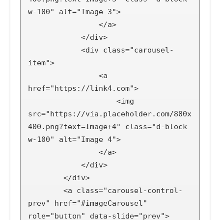
w-100" alt="Image 3">

                </a>

            </div>

            <div class="carousel-
item">

                <a 
href="https://link4.com">

                    <img 
src="https://via.placeholder.com/800x
400.png?text=Image+4" class="d-block 
w-100" alt="Image 4">

                </a>

            </div>

        </div>

        <a class="carousel-control-
prev" href="#imageCarousel" 
role="button" data-slide="prev">
