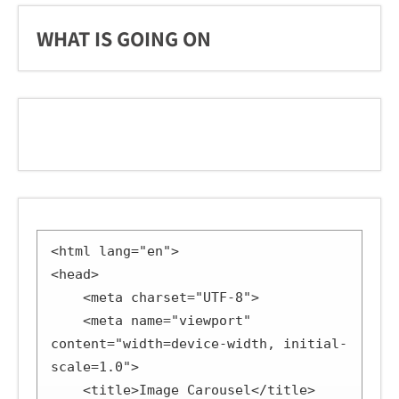
WHAT IS GOING ON
<html lang="en">

<head>

    <meta charset="UTF-8">

    <meta name="viewport" 
content="width=device-width, initial-
scale=1.0">

    <title>Image Carousel</title>
