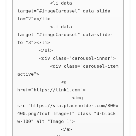
            <li data-
target="#imageCarousel" data-slide-
to="2"></li>

            <li data-
target="#imageCarousel" data-slide-
to="3"></li>

        </ol>

        <div class="carousel-inner">

            <div class="carousel-item 
active">

                <a 
href="https://link1.com">

                    <img 
src="https://via.placeholder.com/800x
400.png?text=Image+1" class="d-block 
w-100" alt="Image 1">

                </a>
