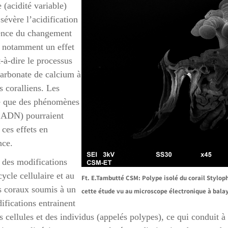
(acidité variable)
évère l’acidification
uence du changement
a notamment un effet
t-à-dire le processus
carbonate de calcium à
s coralliens. Les
e que des phénomènes
l’ADN) pourraient
ces effets en
nce.
é des modifications
ycle cellulaire et au
Ft. E.Tambutté CSM
: Polype isolé du corail Styloph
es coraux soumis à un
cette étude vu au microscope électronique à bala
ifications entrainent
s cellules et des individus (appelés polypes), ce qui conduit à