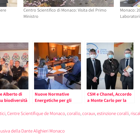
iere
Centro Scientifico di Monaco: Visita del Primo
Monaco: 20
Ministro
Laboratori
pe Alberto di
Nuove Normative
CSM e Chanel, Accordo
u biodiversità
Energetiche per gli
a Monte Carlo per la
menti
Edifici del Principato; il
Tutela dei Coralli
Ministro Gramaglia:
Preziosi
ici
,
Centre Scientifique de Monaco
,
corallo
,
coraux
,
estinzione coralli
,
risc
“Prosegue l’Azione
Contro i Cambiamenti
lusiva della Dante Alighieri Monaco
Climatici”