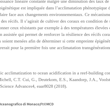
issance linéaire constante malgré une diminution des taux de 
génétique est impliquée dans l’acclimatation phénotypique de
e faire face aux changements environnementaux. Ce mécanisme 
 des récifs. Il s’agirait de cultiver des coraux en condition de 
onner ceux résistants par exemple à des températures élevées e
on assistée qui permet de renforcer la résilience des récifs cora
s soient menées afin de déterminer si cette empreinte épigénét
rerait pour la première fois une acclimatation transgénération
acclimatization to ocean acidification in a reef-building cor
ichell, C.T. Cui, G., Deutekom, E.S., Kaandorp, J.A., Voolst
 Science Advances4, eaar8028 (2018).
 Oceanografico di Monaco;Ft©MCD