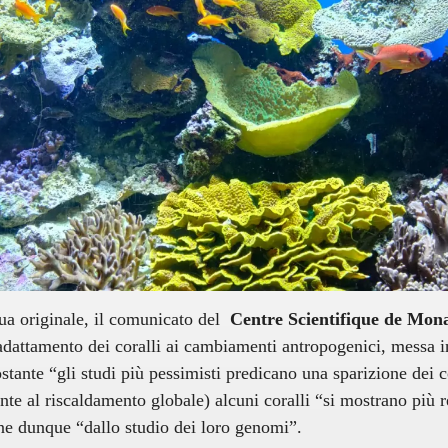
ua originale, il comunicato del  
Centre Scientifique de Mo
adattamento dei coralli ai cambiamenti antropogenici, messa 
ante “gli studi più pessimisti predicano una sparizione dei cor
e al riscaldamento globale) alcuni coralli “si mostrano più resis
ne dunque “dallo studio dei loro genomi”.