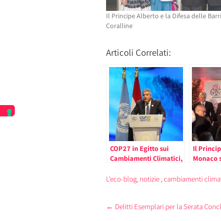
Il Principe Alberto e la Difesa delle Barr
Coralline
Articoli Correlati:
COP27 in Egitto sui
Il Princi
Cambiamenti Climatici,
Monaco s
Pierre Dartout
e cambia
Conferma l’Impegno del
climatici
L'eco-blog
,
notizie
,
cambiamenti climat
Principato
Post
←
Delitti Esemplari per la Serata Conc
navigation