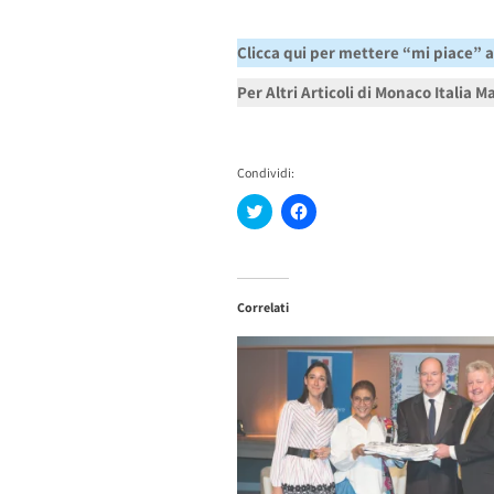
Clicca qui per mettere “mi piace” 
Per Altri Articoli di Monaco Italia 
Condividi:
Fai
Fai
clic
clic
qui
per
per
condividere
condividere
su
su
Facebook
Twitter
(Si
Correlati
(Si
apre
apre
in
in
una
una
nuova
nuova
finestra)
finestra)