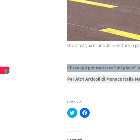
Un’immagina di una delle vetture in ga
Clicca qui per mettere “mi piace” 
Per Altri Articoli di Monaco Italia 
Condividi:
Fai
Fai
clic
clic
qui
per
per
condividere
condividere
su
su
Facebook
Twitter
(Si
Correlati