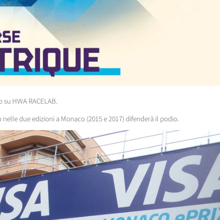
o su HWA RACELAB.
o nelle due edizioni a Monaco (2015 e 2017) difenderà il podio.