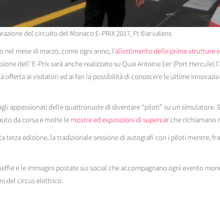
razione del circuito del Monaco E-PRIX 2017, Ft ©arvalens
io nel mese di marzo, come ogni anno, l’
allestimento delle prime strutture e
asione dell’ E-Prix sarà anche realizzato su Quai Antoine 1er (Port Hercule) l’
offerta ai visitatori ed ai fan la possibilità di conoscere le ultime innovazio
.
li appassionati delle quattroruote di diventare “piloti” su un simulatore. So
 auto da corsa e molte le
mostre ed esposizioni di supercar
che richiamano re
ta terza edizione, la tradizionale sessione di autografi con i piloti mentre, fr
selfie e le immagini postate sui social che accompagnano ogni evento mone
i del circus elettrico.