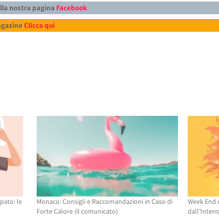
alla nostra pagina
Facebook
Magazine
Clicca qui
pato: le
Monaco: Consigli e Raccomandazioni in Caso di
Week End d
Forte Calore (il comunicato)
dall’Inten