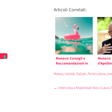
Articoli Correlati:
Monaco: Consigli e
Monaco: 
Raccomandazioni in
d’Apollin
Caso di Forte Calore (il
risultati
comunicato)
estivo, fr
Meteo
,
notizie
,
Salute
,
forte calore
,
me
rientro
Post
←
Intervista a Maximilian Nisi e Laura
navigation