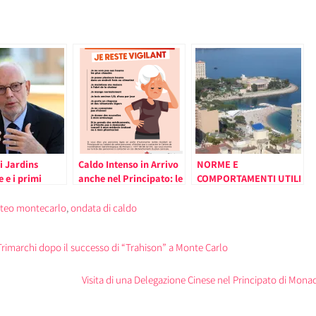
i Jardins
Caldo Intenso in Arrivo
NORME E
e e i primi
anche nel Principato: le
COMPORTAMENTI UTILI
 del turismo
Raccomandazioni per
IN CASO DI FORTE
a i temi del
Proteggersi
CALORE. IL
teo montecarlo
,
ondata di caldo
COMUNICATO
 Trimarchi dopo il successo di “Trahison” a Monte Carlo
Visita di una Delegazione Cinese nel Principato di Mo