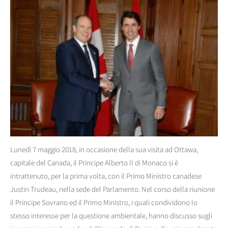
Lunedì 7 maggio 2018, in occasione della sua visita ad Ottawa,
capitale del Canada, il Principe Alberto II di Monaco si è
intrattenuto, per la prima volta, con il Primo Ministro canadese
Justin Trudeau, nella sede del Parlamento. Nel corso della riunione
il Principe Sovrano ed il Primo Ministro, i quali condividono lo
stesso interesse per la questione ambientale, hanno discusso sugli