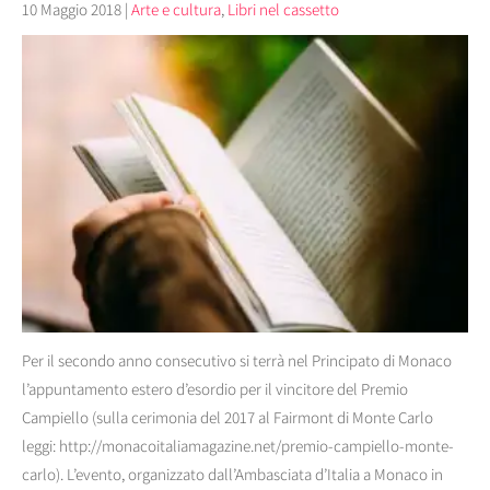
10 Maggio 2018
|
Arte e cultura
,
Libri nel cassetto
Per il secondo anno consecutivo si terrà nel Principato di Monaco
l’appuntamento estero d’esordio per il vincitore del Premio
Campiello (sulla cerimonia del 2017 al Fairmont di Monte Carlo
leggi: http://monacoitaliamagazine.net/premio-campiello-monte-
carlo). L’evento, organizzato dall’Ambasciata d’Italia a Monaco in