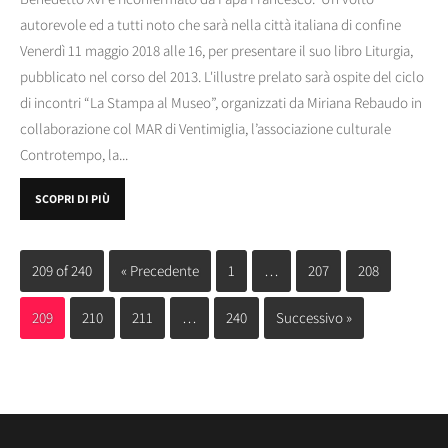
autorevole ed a tutti noto che sarà nella città italiana di confine
Venerdì 11 maggio 2018 alle 16, per presentare il suo libro Liturgia,
pubblicato nel corso del 2013. L'illustre prelato sarà ospite del ciclo
di incontri “La Stampa al Museo”, organizzati da Miriana Rebaudo in
collaborazione col MAR di Ventimiglia, l’associazione culturale
Controtempo, la...
SCOPRI DI PIÙ
209 of 240
« Precedente
1
…
207
208
209
210
211
…
240
Successivo »