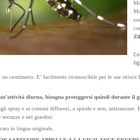
Mar
Mo
ess
co
Zi
Co
tig
un centimetro. E’ facilmente riconoscibile per le sue strisce 
un’attività diurna, bisogna proteggersi quindi durante il 
gli spray e ai comuni diffusori, a spirale e non, antizanzare. E,
 terrazze e nei giardini.
ato in lingua originale.