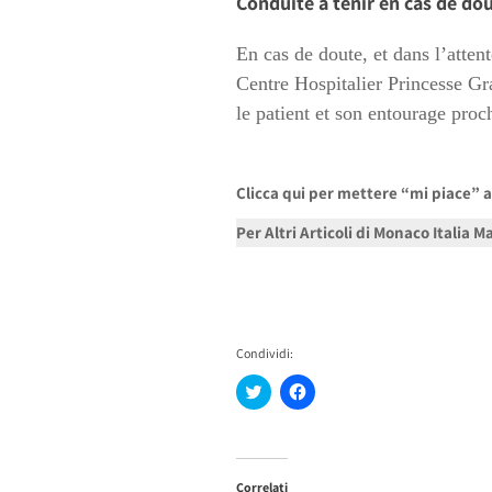
Conduite à tenir en cas de dou
En cas de doute, et dans l’atte
Centre Hospitalier Princesse Gr
le patient et son entourage proc
Clicca qui per mettere “mi piace” 
Per Altri Articoli di Monaco Italia 
Condividi:
Fai
Fai
clic
clic
qui
per
per
condividere
condividere
su
su
Facebook
Twitter
(Si
Correlati
(Si
apre