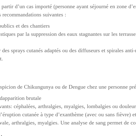
 partir d’un cas importé (personne ayant séjourné en zone d’e
es recommandations suivantes :
ublics et des chantiers
iques par la suppression des eaux stagnantes sur les
terrasse
 des sprays cutanés adaptés ou des diffuseurs et
spirales anti
t.
suspicion de Chikungunya ou de Dengue chez une personne pré
dapparition brutale
ants: céphalées, arthralgies, myalgies, lombalgies ou douleur 
d’éruption cutanée à type d’exanthème (avec ou sans fièvre) e
vale, arthralgies, myalgies.
Une analyse de sang permet de con