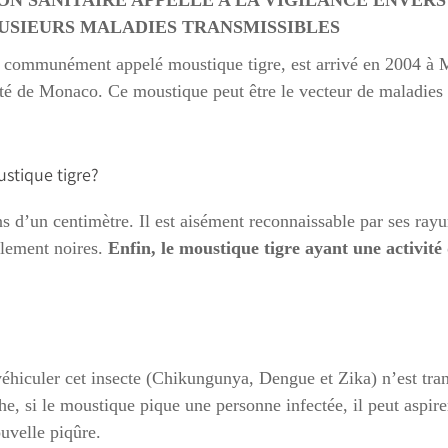
ION SANITAIRE APPELLE A LA VIGILANCE ENVERS
USIEURS MALADIES TRANSMISSIBLES
 communément appelé moustique tigre, est arrivé en 2004 à Me
uté de Monaco. Ce moustique peut être le vecteur de maladie
tique tigre?
d’un centimètre. Il est aisément reconnaissable par ses rayur
talement noires.
Enfin, le moustique tigre ayant une activité 
hiculer cet insecte (Chikungunya, Dengue et Zika) n’est tra
, si le moustique pique une personne infectée, il peut aspirer 
ouvelle piqûre.