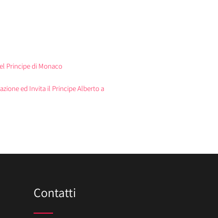
del Principe di Monaco
zione ed Invita il Principe Alberto a
Contatti