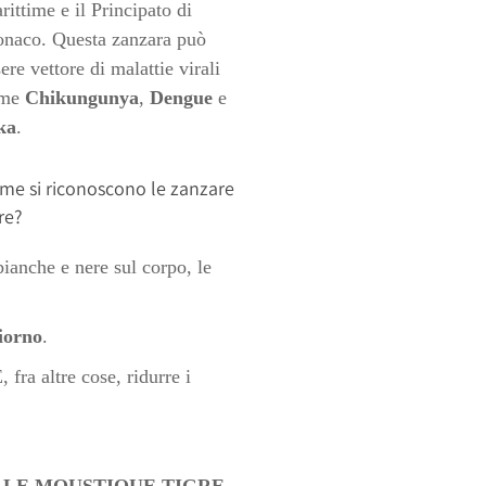
ittime e il Principato di
naco. Questa zanzara può
ere vettore di malattie virali
me
Chikungunya
,
Dengue
e
ka
.
me si riconoscono le zanzare
re?
bianche e nere sul corpo, le
giorno
.
 fra altre cose, ridurre i