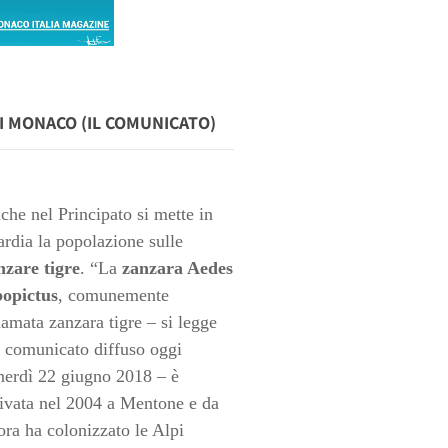
DI MONACO (IL COMUNICATO)
che nel Principato si mette in
ardia la popolazione sulle
nzare tigre
. “La
zanzara Aedes
bopictus
, comunemente
iamata zanzara tigre – si legge
l comunicato diffuso oggi
nerdì 22 giugno 2018 – è
rivata nel 2004 a Mentone e da
ora ha colonizzato le Alpi