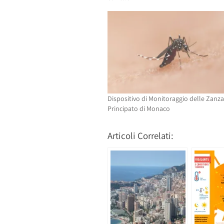
apre
in
in
una
una
nuova
nuova
finestra)
finestra)
Dispositivo di Monitoraggio delle Zanza
Principato di Monaco
Articoli Correlati: