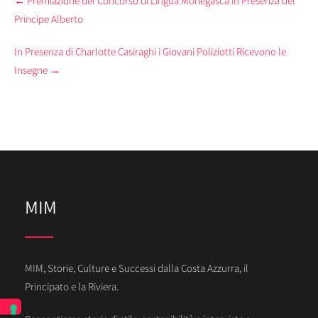
←
Premiazione del Concorso di Lingua Monegasca in Presenza del
navigation
Principe Alberto
In Presenza di Charlotte Casiraghi i Giovani Poliziotti Ricevono le
Insegne
→
MIM
MIM, Storie, Culture e Successi dalla Costa Azzurra, il
Principato e la Riviera.