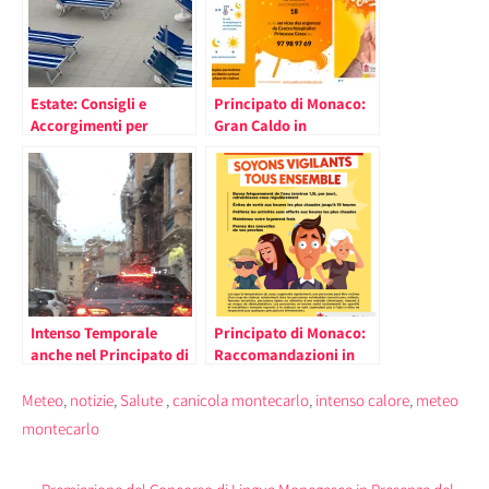
Estate: Consigli e
Principato di Monaco:
Accorgimenti per
Gran Caldo in
Difendersi anche nel
Settimana, Le
Principato dal Caldo
indicazioni della
Intenso
Direzione dell’Azione
Sanitaria per
Proteggersi
Intenso Temporale
Principato di Monaco:
anche nel Principato di
Raccomandazioni in
Monaco e nelle Regioni
Occasione dell’Ondata
Vicine
di Calore Estivo
Meteo
,
notizie
,
Salute
,
canicola montecarlo
,
intenso calore
,
meteo
montecarlo
Post