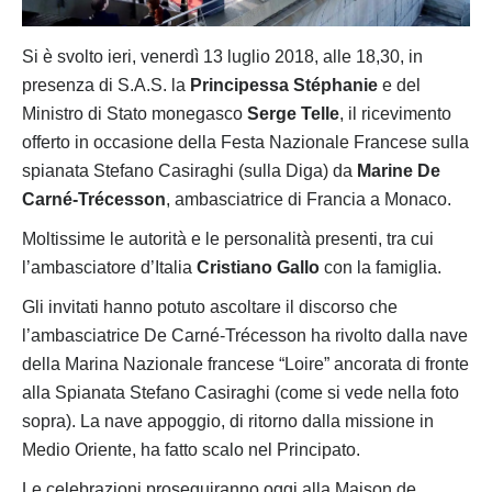
Si è svolto ieri, venerdì 13 luglio 2018, alle 18,30, in
presenza di S.A.S. la
Principessa Stéphanie
e del
Ministro di Stato monegasco
Serge Telle
, il ricevimento
offerto in occasione della Festa Nazionale Francese sulla
spianata Stefano Casiraghi (sulla Diga) da
Marine De
Carné-Trécesson
, ambasciatrice di Francia a Monaco.
Moltissime le autorità e le personalità presenti, tra cui
l’ambasciatore d’Italia
Cristiano Gallo
con la famiglia.
Gli invitati hanno potuto ascoltare il discorso che
l’ambasciatrice De Carné-Trécesson ha rivolto dalla nave
della Marina Nazionale francese “Loire” ancorata di fronte
alla Spianata Stefano Casiraghi (come si vede nella foto
sopra). La nave appoggio, di ritorno dalla missione in
Medio Oriente, ha fatto scalo nel Principato.
Le celebrazioni proseguiranno oggi alla Maison de