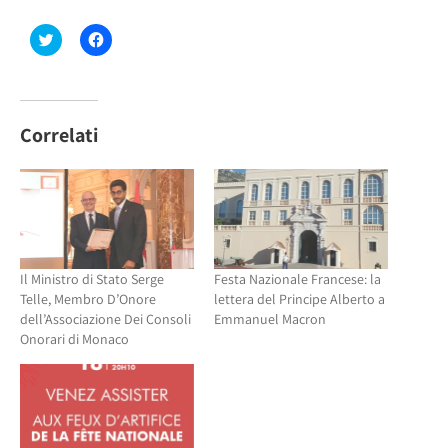
Fai
Fai
clic
clic
qui
per
per
condividere
condividere
su
su
Facebook
Twitter
(Si
(Si
apre
Correlati
apre
in
in
una
una
nuova
nuova
finestra)
finestra)
Il Ministro di Stato Serge
Festa Nazionale Francese: la
Telle, Membro D’Onore
lettera del Principe Alberto a
dell’Associazione Dei Consoli
Emmanuel Macron
Onorari di Monaco