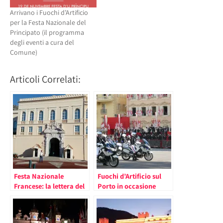
Arrivano i Fuochi d’Artificio
per la Festa Nazionale del
Principato (il programma
degli eventi a cura del
Comune)
Articoli Correlati:
Festa Nazionale
Fuochi d’Artificio sul
Francese: la lettera del
Porto in occasione
Principe Alberto a
della Festa Nazionale
Emmanuel Macron
Monegasca