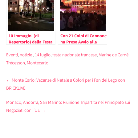
10 Immagini (di
Con 21 Colpi di Cannone
Repertorio) della Festa
ha Preso Avvio alla
Nazionale del
Rocca la Celebrazione
Principato
del Centenario del
Eventi
,
notizie
,
14 luglio
,
festa nazionale francese
,
Marine de Carné
Principe Ranieri III
Trécesson
,
Montecarlo
Post
←
Monte Carlo: Vacanze di Natale a Colori per i Fan dei Lego con
navigation
BRICKLIVE
Monaco, Andorra, San Marino: Riunione Tripartita nel Principato sui
Negoziati con l’UE
→